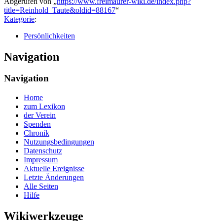
Abgerufen von „
https://www.freimaurer-wiki.de/index.php?
title=Reinhold_Taute&oldid=88167
“
Kategorie
:
Persönlichkeiten
Navigation
Navigation
Home
zum Lexikon
der Verein
Spenden
Chronik
Nutzungsbedingungen
Datenschutz
Impressum
Aktuelle Ereignisse
Letzte Änderungen
Alle Seiten
Hilfe
Wikiwerkzeuge