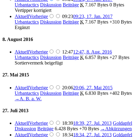
Urbantactics
Diskussion
Beiträge
‎
K
7.167 Bytes
0 Bytes
Vertipper korrigiert
Aktuell
Vorherige
09:23
09:23, 17. Jan. 2017
Urbantactics
Diskussion
Beiträge
‎
K
7.167 Bytes
+310 Bytes
Ergänzt
8. August 2016
Aktuell
Vorherige
12:47
12:47, 8. Aug. 2016
Urbantactics
Diskussion
Beiträge
‎
K
6.857 Bytes
+27 Bytes
Sortiervermerk beigefügt
27. Mai 2015
Aktuell
Vorherige
20:06
20:06, 27. Mai 2015
Urbantactics
Diskussion
Beiträge
‎
K
6.830 Bytes
+402 Bytes
→‎A. B. a. W.
27. Juli 2013
Aktuell
Vorherige
18:39
18:39, 27. Jul. 2013
‎
Goldapfel
Diskussion
Beiträge
‎
6.428 Bytes
+70 Bytes
‎
→‎Abkürzungen
Aktuell
Vorherige
18:34
18:34, 27. Jul. 2013
‎
Goldapfel