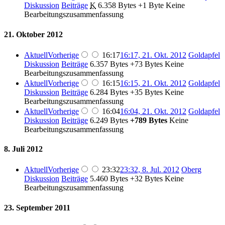
Diskussion
Beiträge
‎
K
6.358 Bytes
+1 Byte
‎
Keine
Bearbeitungszusammenfassung
21. Oktober 2012
Aktuell
Vorherige
16:17
16:17, 21. Okt. 2012
‎
Goldapfel
Diskussion
Beiträge
‎
6.357 Bytes
+73 Bytes
‎
Keine
Bearbeitungszusammenfassung
Aktuell
Vorherige
16:15
16:15, 21. Okt. 2012
‎
Goldapfel
Diskussion
Beiträge
‎
6.284 Bytes
+35 Bytes
‎
Keine
Bearbeitungszusammenfassung
Aktuell
Vorherige
16:04
16:04, 21. Okt. 2012
‎
Goldapfel
Diskussion
Beiträge
‎
6.249 Bytes
+789 Bytes
‎
Keine
Bearbeitungszusammenfassung
8. Juli 2012
Aktuell
Vorherige
23:32
23:32, 8. Jul. 2012
‎
Oberg
Diskussion
Beiträge
‎
5.460 Bytes
+32 Bytes
‎
Keine
Bearbeitungszusammenfassung
23. September 2011