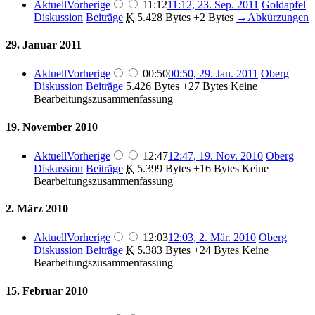
Aktuell
Vorherige
11:12
11:12, 23. Sep. 2011
‎
Goldapfel
Diskussion
Beiträge
‎
K
5.428 Bytes
+2 Bytes
‎
→‎Abkürzungen
29. Januar 2011
Aktuell
Vorherige
00:50
00:50, 29. Jan. 2011
‎
Oberg
Diskussion
Beiträge
‎
5.426 Bytes
+27 Bytes
‎
Keine
Bearbeitungszusammenfassung
19. November 2010
Aktuell
Vorherige
12:47
12:47, 19. Nov. 2010
‎
Oberg
Diskussion
Beiträge
‎
K
5.399 Bytes
+16 Bytes
‎
Keine
Bearbeitungszusammenfassung
2. März 2010
Aktuell
Vorherige
12:03
12:03, 2. Mär. 2010
‎
Oberg
Diskussion
Beiträge
‎
K
5.383 Bytes
+24 Bytes
‎
Keine
Bearbeitungszusammenfassung
15. Februar 2010