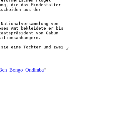
Ali-Ben_Bongo_Ondimba
“