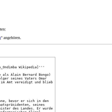
ten:
n
“ angehören.