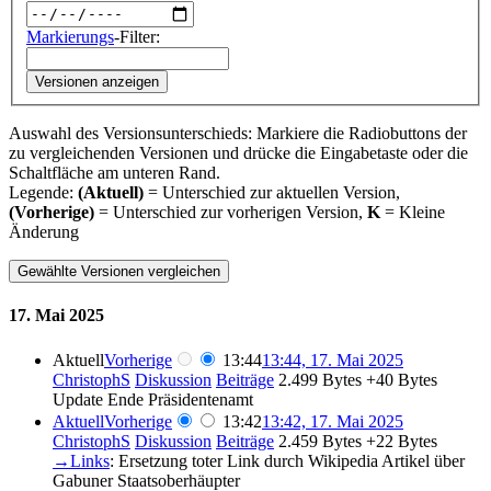
Markierungs
-Filter:
Versionen anzeigen
Auswahl des Versionsunterschieds: Markiere die Radiobuttons der
zu vergleichenden Versionen und drücke die Eingabetaste oder die
Schaltfläche am unteren Rand.
Legende:
(Aktuell)
= Unterschied zur aktuellen Version,
(Vorherige)
= Unterschied zur vorherigen Version,
K
= Kleine
Änderung
17. Mai 2025
Aktuell
Vorherige
13:44
13:44, 17. Mai 2025
ChristophS
Diskussion
Beiträge
‎
2.499 Bytes
+40 Bytes
Update Ende Präsidentenamt
Aktuell
Vorherige
13:42
13:42, 17. Mai 2025
ChristophS
Diskussion
Beiträge
‎
2.459 Bytes
+22 Bytes
→‎Links
:
Ersetzung toter Link durch Wikipedia Artikel über
Gabuner Staatsoberhäupter