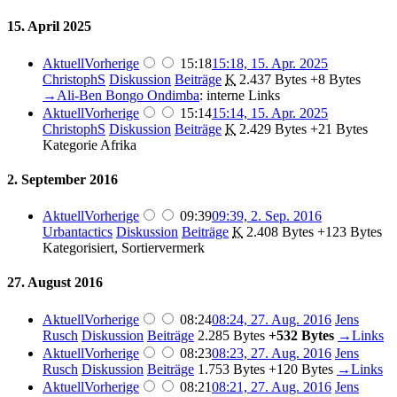
15. April 2025
Aktuell
Vorherige
15:18
15:18, 15. Apr. 2025
ChristophS
Diskussion
Beiträge
‎
K
2.437 Bytes
+8 Bytes
→‎Ali-Ben Bongo Ondimba
:
interne Links
Aktuell
Vorherige
15:14
15:14, 15. Apr. 2025
ChristophS
Diskussion
Beiträge
‎
K
2.429 Bytes
+21 Bytes
Kategorie Afrika
2. September 2016
Aktuell
Vorherige
09:39
09:39, 2. Sep. 2016
Urbantactics
Diskussion
Beiträge
‎
K
2.408 Bytes
+123 Bytes
Kategorisiert, Sortiervermerk
27. August 2016
Aktuell
Vorherige
08:24
08:24, 27. Aug. 2016
‎
Jens
Rusch
Diskussion
Beiträge
‎
2.285 Bytes
+532 Bytes
‎
→‎Links
Aktuell
Vorherige
08:23
08:23, 27. Aug. 2016
‎
Jens
Rusch
Diskussion
Beiträge
‎
1.753 Bytes
+120 Bytes
‎
→‎Links
Aktuell
Vorherige
08:21
08:21, 27. Aug. 2016
‎
Jens