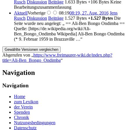
Rusch
Diskussion
Beiträge
‎
1.633 Bytes
+106 Bytes
‎
Keine
Bearbeitungszusammenfassung
Aktuell
Vorherige
08:19
08:19, 27. Aug. 2016
‎
Jens
Rusch
Diskussion
Beiträge
‎
1.527 Bytes
+1.527 Bytes
‎
Die
Seite wurde neu angelegt: „ == Ali-Ben Bongo Ondimba ==
Quelle: [https://de.wikipedia.org/wiki/Ali-
Ben_Bongo_Ondimba Wikipedia] Ali-Ben Bongo Ondimba
(* 9. Februar 1959 in Brazzaville …“
Abgerufen von „
https://www.freimaurer-wiki.de/index.php?
title=Ali-Ben_Bongo_Ondimba
“
Navigation
Navigation
Home
zum Lexikon
der Verein
Spenden
Chronik
Nutzungsbedingungen
Datenschutz