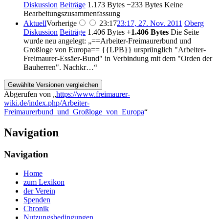
Diskussion
Beiträge
‎
1.173 Bytes
−233 Bytes
‎
Keine
Bearbeitungszusammenfassung
Aktuell
Vorherige
23:17
23:17, 27. Nov. 2011
‎
Oberg
Diskussion
Beiträge
‎
1.406 Bytes
+1.406 Bytes
‎
Die Seite
wurde neu angelegt: „==Arbeiter-Freimaurerbund und
Großloge von Europa== {{LPB}} ursprünglich "Arbeiter-
Freimaurer-Essäer-Bund" in Verbindung mit dem "Orden der
Bauherren". Nachkr…“
Abgerufen von „
https://www.freimaurer-
wiki.de/index.php/Arbeiter-
Freimaurerbund_und_Großloge_von_Europa
“
Navigation
Navigation
Home
zum Lexikon
der Verein
Spenden
Chronik
Nutzungsbedingungen