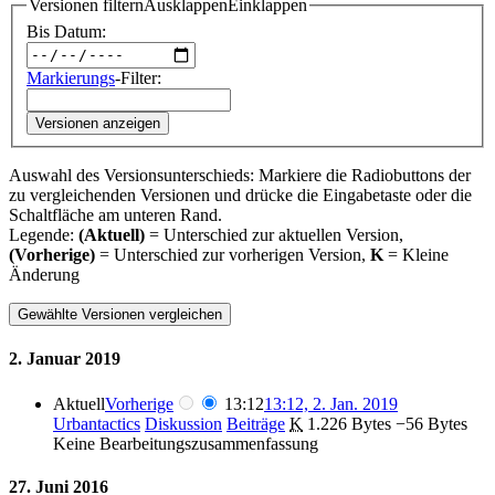
Versionen filtern
Ausklappen
Einklappen
Bis Datum:
Markierungs
-Filter:
Versionen anzeigen
Auswahl des Versionsunterschieds: Markiere die Radiobuttons der
zu vergleichenden Versionen und drücke die Eingabetaste oder die
Schaltfläche am unteren Rand.
Legende:
(Aktuell)
= Unterschied zur aktuellen Version,
(Vorherige)
= Unterschied zur vorherigen Version,
K
= Kleine
Änderung
2. Januar 2019
Aktuell
Vorherige
13:12
13:12, 2. Jan. 2019
Urbantactics
Diskussion
Beiträge
‎
K
1.226 Bytes
−56 Bytes
Keine Bearbeitungszusammenfassung
27. Juni 2016