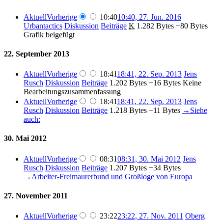
Aktuell
Vorherige
10:40
10:40, 27. Jun. 2016
Urbantactics
Diskussion
Beiträge
‎
K
1.282 Bytes
+80 Bytes
Grafik beigefügt
22. September 2013
Aktuell
Vorherige
18:41
18:41, 22. Sep. 2013
‎
Jens
Rusch
Diskussion
Beiträge
‎
1.202 Bytes
−16 Bytes
‎
Keine
Bearbeitungszusammenfassung
Aktuell
Vorherige
18:41
18:41, 22. Sep. 2013
‎
Jens
Rusch
Diskussion
Beiträge
‎
1.218 Bytes
+11 Bytes
‎
→‎Siehe
auch:
30. Mai 2012
Aktuell
Vorherige
08:31
08:31, 30. Mai 2012
‎
Jens
Rusch
Diskussion
Beiträge
‎
1.207 Bytes
+34 Bytes
→‎Arbeiter-Freimaurerbund und Großloge von Europa
27. November 2011
Aktuell
Vorherige
23:22
23:22, 27. Nov. 2011
‎
Oberg