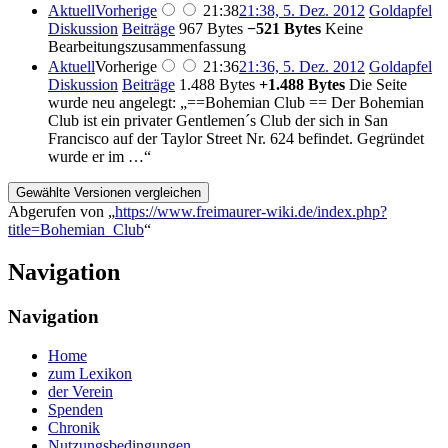
Aktuell
Vorherige
21:38
21:38, 5. Dez. 2012
‎
Goldapfel
Diskussion
Beiträge
‎
967 Bytes
−521 Bytes
‎
Keine
Bearbeitungszusammenfassung
Aktuell
Vorherige
21:36
21:36, 5. Dez. 2012
‎
Goldapfel
Diskussion
Beiträge
‎
1.488 Bytes
+1.488 Bytes
‎
Die Seite
wurde neu angelegt: „==Bohemian Club == Der Bohemian
Club ist ein privater Gentlemen´s Club der sich in San
Francisco auf der Taylor Street Nr. 624 befindet. Gegründet
wurde er im …“
Abgerufen von „
https://www.freimaurer-wiki.de/index.php?
title=Bohemian_Club
“
Navigation
Navigation
Home
zum Lexikon
der Verein
Spenden
Chronik
Nutzungsbedingungen