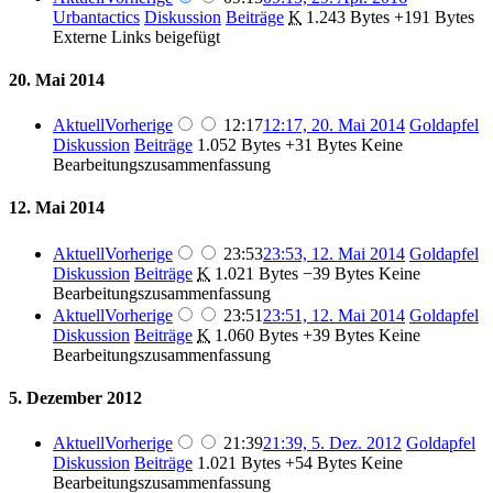
Urbantactics
Diskussion
Beiträge
‎
K
1.243 Bytes
+191 Bytes
Externe Links beigefügt
20. Mai 2014
Aktuell
Vorherige
12:17
12:17, 20. Mai 2014
‎
Goldapfel
Diskussion
Beiträge
‎
1.052 Bytes
+31 Bytes
‎
Keine
Bearbeitungszusammenfassung
12. Mai 2014
Aktuell
Vorherige
23:53
23:53, 12. Mai 2014
‎
Goldapfel
Diskussion
Beiträge
‎
K
1.021 Bytes
−39 Bytes
‎
Keine
Bearbeitungszusammenfassung
Aktuell
Vorherige
23:51
23:51, 12. Mai 2014
‎
Goldapfel
Diskussion
Beiträge
‎
K
1.060 Bytes
+39 Bytes
‎
Keine
Bearbeitungszusammenfassung
5. Dezember 2012
Aktuell
Vorherige
21:39
21:39, 5. Dez. 2012
‎
Goldapfel
Diskussion
Beiträge
‎
1.021 Bytes
+54 Bytes
‎
Keine
Bearbeitungszusammenfassung