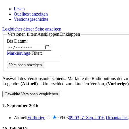
Lesen
Quelltext anzeigen
Versionsgeschichte
Logbücher dieser Seite anzeigen
Versionen filtern
Ausklappen
Einklappen
Bis Datum:
Markierungs
-Filter:
Versionen anzeigen
Auswahl des Versionsunterschieds: Markiere die Radiobuttons der zu
Legende:
(Aktuell)
= Unterschied zur aktuellen Version,
(Vorherige)
7. September 2016
Aktuell
Vorherige
09:03
09:03, 7. Sep. 2016
‎
Urbantactics
29. Juli 2012