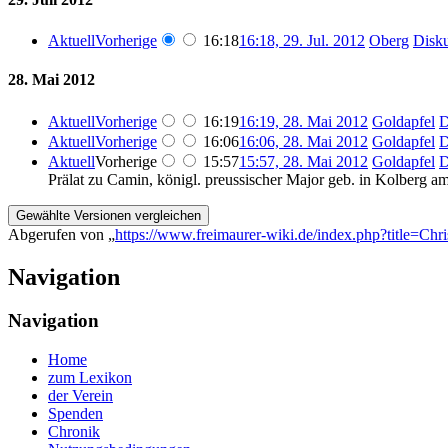
Aktuell
Vorherige
16:18
16:18, 29. Jul. 2012
‎
Oberg
Disku
28. Mai 2012
Aktuell
Vorherige
16:19
16:19, 28. Mai 2012
‎
Goldapfel
D
Aktuell
Vorherige
16:06
16:06, 28. Mai 2012
‎
Goldapfel
D
Aktuell
Vorherige
15:57
15:57, 28. Mai 2012
‎
Goldapfel
D
Prälat zu Camin, königl. preussischer Major geb. in Kolberg a
Abgerufen von „
https://www.freimaurer-wiki.de/index.php?title=Ch
Navigation
Navigation
Home
zum Lexikon
der Verein
Spenden
Chronik