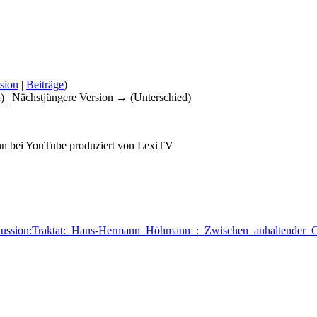
sion
|
Beiträge
)
d) | Nächstjüngere Version → (Unterschied)
n bei YouTube produziert von LexiTV
=Diskussion:Traktat:_Hans-Hermann_Höhmann_:_Zwischen_anhaltende