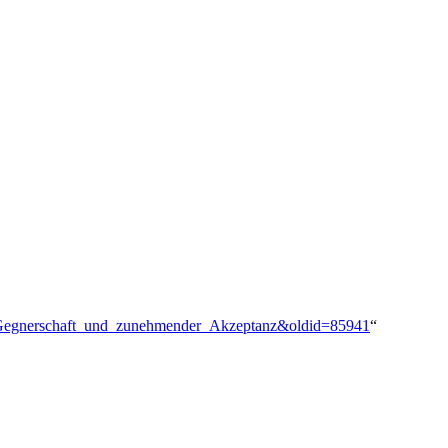
r_Gegnerschaft_und_zunehmender_Akzeptanz&oldid=85941
“