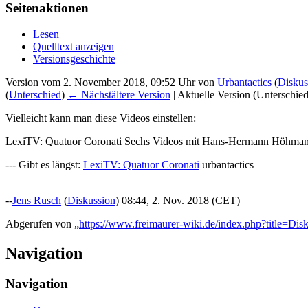
Seitenaktionen
Lesen
Quelltext anzeigen
Versionsgeschichte
Version vom 2. November 2018, 09:52 Uhr von
Urbantactics
(
Diskus
(
Unterschied
)
← Nächstältere Version
| Aktuelle Version (Unterschie
Vielleicht kann man diese Videos einstellen:
LexiTV: Quatuor Coronati Sechs Videos mit Hans-Hermann Höhman
--- Gibt es längst:
LexiTV: Quatuor Coronati
urbantactics
--
Jens Rusch
(
Diskussion
) 08:44, 2. Nov. 2018 (CET)
Abgerufen von „
https://www.freimaurer-wiki.de/index.php?title
Navigation
Navigation