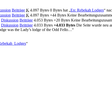
kussion
Beiträge
‎
K
4.097 Bytes
0 Bytes
‎
hat „
En: Rebekah Lodges
“ nac
kussion
Beiträge
‎
K
4.097 Bytes
+44 Bytes
‎
Keine Bearbeitungszusamm
Diskussion
Beiträge
‎
4.053 Bytes
+20 Bytes
‎
Keine Bearbeitungszusa
Diskussion
Beiträge
‎
4.033 Bytes
+4.033 Bytes
‎
Die Seite wurde neu 
odge was the Lady’s lodge of the Odd Fello…“
n:Rebekah_Lodges
“