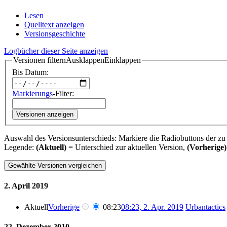
Lesen
Quelltext anzeigen
Versionsgeschichte
Logbücher dieser Seite anzeigen
Versionen filtern
Ausklappen
Einklappen
Bis Datum:
Markierungs
-Filter:
Versionen anzeigen
Auswahl des Versionsunterschieds: Markiere die Radiobuttons der zu
Legende:
(Aktuell)
= Unterschied zur aktuellen Version,
(Vorherige)
2. April 2019
Aktuell
Vorherige
08:23
08:23, 2. Apr. 2019
‎
Urbantactics
22. Dezember 2010