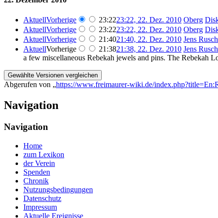
Aktuell
Vorherige
23:22
23:22, 22. Dez. 2010
‎
Oberg
Dis
Aktuell
Vorherige
23:22
23:22, 22. Dez. 2010
‎
Oberg
Dis
Aktuell
Vorherige
21:40
21:40, 22. Dez. 2010
‎
Jens Rusch
Aktuell
Vorherige
21:38
21:38, 22. Dez. 2010
‎
Jens Rusch
a few miscellaneous Rebekah jewels and pins. The Rebekah L
Abgerufen von „
https://www.freimaurer-wiki.de/index.php?title=E
Navigation
Navigation
Home
zum Lexikon
der Verein
Spenden
Chronik
Nutzungsbedingungen
Datenschutz
Impressum
Aktuelle Ereignisse