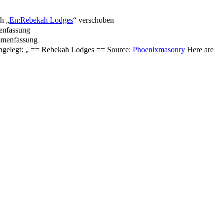
h „
En:Rebekah Lodges
“ verschoben
enfassung
mmenfassung
angelegt: „ == Rebekah Lodges == Source:
Phoenixmasonry
Here are