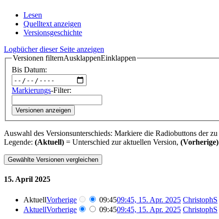
Lesen
Quelltext anzeigen
Versionsgeschichte
Logbücher dieser Seite anzeigen
Versionen filtern
Ausklappen
Einklappen
Bis Datum:
Markierungs
-Filter:
Versionen anzeigen
Auswahl des Versionsunterschieds: Markiere die Radiobuttons der zu
Legende:
(Aktuell)
= Unterschied zur aktuellen Version,
(Vorherige)
15. April 2025
Aktuell
Vorherige
09:45
09:45, 15. Apr. 2025
‎
ChristophS
Aktuell
Vorherige
09:45
09:45, 15. Apr. 2025
‎
ChristophS