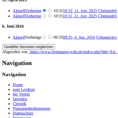
Aktuell
Vorherige
10:32
10:32, 11. Apr. 2025
‎
ChristophS
Aktuell
Vorherige
10:31
10:31, 11. Apr. 2025
‎
ChristophS
6. Juni 2016
Aktuell
Vorherige
09:35
09:35, 6. Jun. 2016
‎
Urbantactics
Abgerufen von „
https://www.freimaurer-wiki.de/index.php?title=E
Navigation
Navigation
Home
zum Lexikon
der Verein
Spenden
Chronik
Nutzungsbedingungen
Datenschutz
Impressum