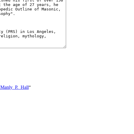
:_Manly_P._Hall
“