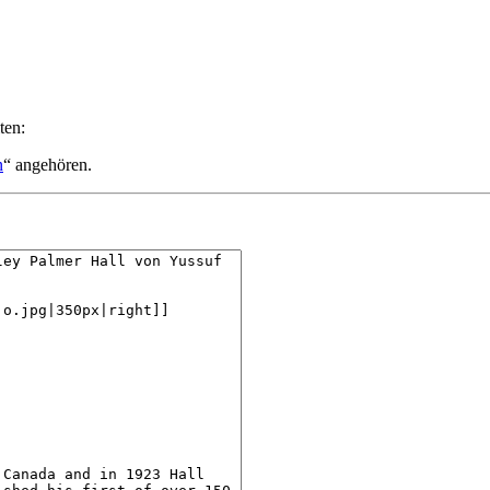
ten:
n
“ angehören.