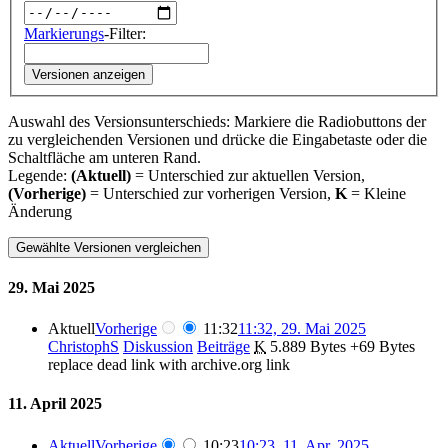
Markierungs
-Filter:
Versionen anzeigen
Auswahl des Versionsunterschieds: Markiere die Radiobuttons der
zu vergleichenden Versionen und drücke die Eingabetaste oder die
Schaltfläche am unteren Rand.
Legende:
(Aktuell)
= Unterschied zur aktuellen Version,
(Vorherige)
= Unterschied zur vorherigen Version,
K
= Kleine
Änderung
29. Mai 2025
Aktuell
Vorherige
11:32
11:32, 29. Mai 2025
ChristophS
Diskussion
Beiträge
‎
K
5.889 Bytes
+69 Bytes
replace dead link with archive.org link
11. April 2025
Aktuell
Vorherige
10:23
10:23, 11. Apr. 2025