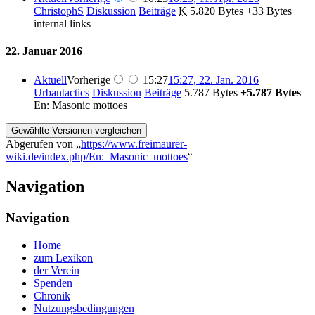
ChristophS
Diskussion
Beiträge
‎
K
5.820 Bytes
+33 Bytes
internal links
22. Januar 2016
Aktuell
Vorherige
15:27
15:27, 22. Jan. 2016
Urbantactics
Diskussion
Beiträge
‎
5.787 Bytes
+5.787 Bytes
En: Masonic mottoes
Abgerufen von „
https://www.freimaurer-
wiki.de/index.php/En:_Masonic_mottoes
“
Navigation
Navigation
Home
zum Lexikon
der Verein
Spenden
Chronik
Nutzungsbedingungen