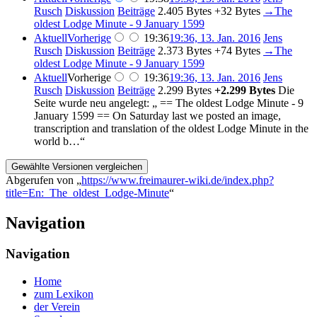
Rusch
Diskussion
Beiträge
‎
2.405 Bytes
+32 Bytes
‎
→‎The
oldest Lodge Minute - 9 January 1599
Aktuell
Vorherige
19:36
19:36, 13. Jan. 2016
‎
Jens
Rusch
Diskussion
Beiträge
‎
2.373 Bytes
+74 Bytes
‎
→‎The
oldest Lodge Minute - 9 January 1599
Aktuell
Vorherige
19:36
19:36, 13. Jan. 2016
‎
Jens
Rusch
Diskussion
Beiträge
‎
2.299 Bytes
+2.299 Bytes
‎
Die
Seite wurde neu angelegt: „ == The oldest Lodge Minute - 9
January 1599 == On Saturday last we posted an image,
transcription and translation of the oldest Lodge Minute in the
world b…“
Abgerufen von „
https://www.freimaurer-wiki.de/index.php?
title=En:_The_oldest_Lodge-Minute
“
Navigation
Navigation
Home
zum Lexikon
der Verein