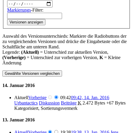
Markierungs
-Filter:
Versionen anzeigen
Auswahl des Versionsunterschieds: Markiere die Radiobuttons der
zu vergleichenden Versionen und drücke die Eingabetaste oder die
Schaltfläche am unteren Rand.
Legende:
(Aktuell)
= Unterschied zur aktuellen Version,
(Vorherige)
= Unterschied zur vorherigen Version,
K
= Kleine
Änderung
14. Januar 2016
Aktuell
Vorherige
09:42
09:42, 14. Jan. 2016
Urbantactics
Diskussion
Beiträge
‎
K
2.472 Bytes
+67 Bytes
Kategorisiert, Sortierungsvermerk
13. Januar 2016
Aktuell
Vorherige
19:38
19:38, 13. Jan. 2016
‎
Jens