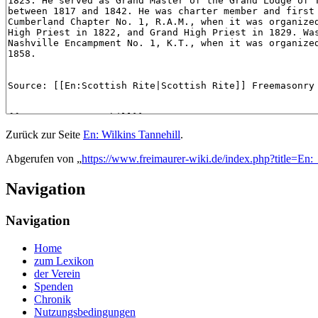
Zurück zur Seite
En: Wilkins Tannehill
.
Abgerufen von „
https://www.freimaurer-wiki.de/index.php?title=En:
Navigation
Navigation
Home
zum Lexikon
der Verein
Spenden
Chronik
Nutzungsbedingungen