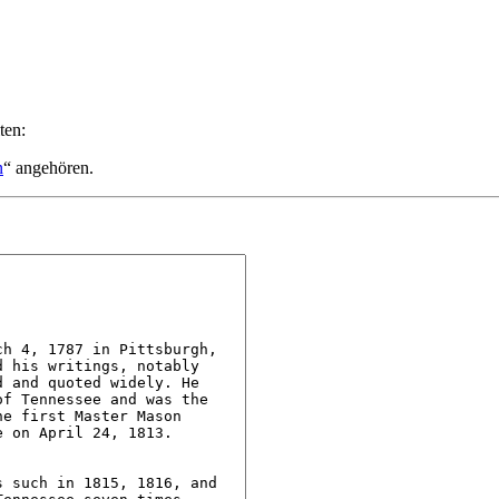
ten:
n
“ angehören.