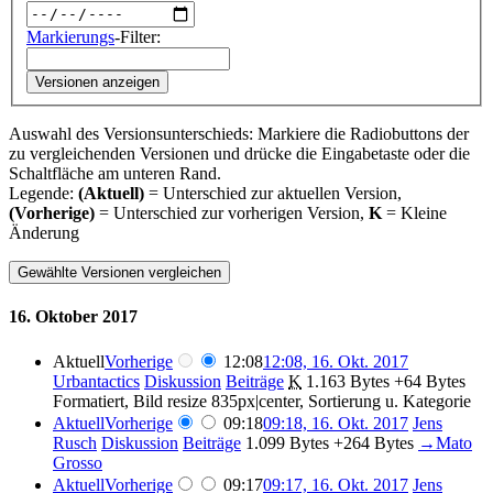
Markierungs
-Filter:
Versionen anzeigen
Auswahl des Versionsunterschieds: Markiere die Radiobuttons der
zu vergleichenden Versionen und drücke die Eingabetaste oder die
Schaltfläche am unteren Rand.
Legende:
(Aktuell)
= Unterschied zur aktuellen Version,
(Vorherige)
= Unterschied zur vorherigen Version,
K
= Kleine
Änderung
16. Oktober 2017
Aktuell
Vorherige
12:08
12:08, 16. Okt. 2017
Urbantactics
Diskussion
Beiträge
‎
K
1.163 Bytes
+64 Bytes
Formatiert, Bild resize 835px|center, Sortierung u. Kategorie
Aktuell
Vorherige
09:18
09:18, 16. Okt. 2017
‎
Jens
Rusch
Diskussion
Beiträge
‎
1.099 Bytes
+264 Bytes
‎
→‎Mato
Grosso
Aktuell
Vorherige
09:17
09:17, 16. Okt. 2017
‎
Jens