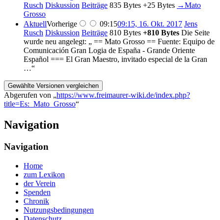
Rusch
Diskussion
Beiträge
‎
835 Bytes
+25 Bytes
‎
→‎Mato
Grosso
Aktuell
Vorherige
09:15
09:15, 16. Okt. 2017
‎
Jens
Rusch
Diskussion
Beiträge
‎
810 Bytes
+810 Bytes
‎
Die Seite
wurde neu angelegt: „ == Mato Grosso == Fuente: Equipo de
Comunicación Gran Logia de España - Grande Oriente
Español === El Gran Maestro, invitado especial de la Gran
…“
Abgerufen von „
https://www.freimaurer-wiki.de/index.php?
title=Es:_Mato_Grosso
“
Navigation
Navigation
Home
zum Lexikon
der Verein
Spenden
Chronik
Nutzungsbedingungen
Datenschutz