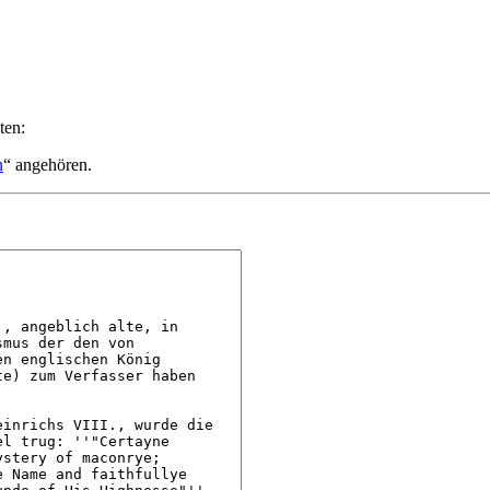
ten:
n
“ angehören.