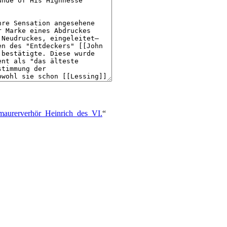
eimaurerverhör_Heinrich_des_VI.
“