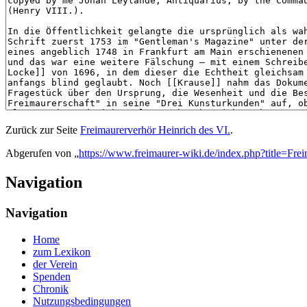
Zurück zur Seite
Freimaurerverhör Heinrich des VI.
.
Abgerufen von „
https://www.freimaurer-wiki.de/index.php?title=Fr
Navigation
Navigation
Home
zum Lexikon
der Verein
Spenden
Chronik
Nutzungsbedingungen