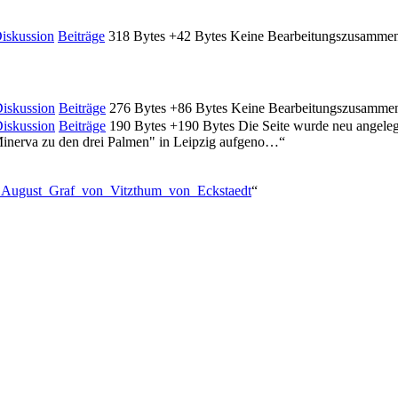
iskussion
Beiträge
‎
318 Bytes
+42 Bytes
‎
Keine Bearbeitungszusamme
iskussion
Beiträge
‎
276 Bytes
+86 Bytes
‎
Keine Bearbeitungszusamme
iskussion
Beiträge
‎
190 Bytes
+190 Bytes
‎
Die Seite wurde neu angele
Minerva zu den drei Palmen" in Leipzig aufgeno…“
ch_August_Graf_von_Vitzthum_von_Eckstaedt
“