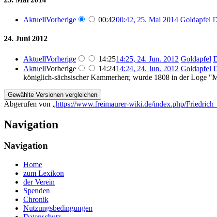
Aktuell
Vorherige
00:42
00:42, 25. Mai 2014
‎
Goldapfel
D
24. Juni 2012
Aktuell
Vorherige
14:25
14:25, 24. Jun. 2012
‎
Goldapfel
D
Aktuell
Vorherige
14:24
14:24, 24. Jun. 2012
‎
Goldapfel
D
königlich-sächsischer Kammerherr, wurde 1808 in der Loge "
Abgerufen von „
https://www.freimaurer-wiki.de/index.php/Friedri
Navigation
Navigation
Home
zum Lexikon
der Verein
Spenden
Chronik
Nutzungsbedingungen
Datenschutz