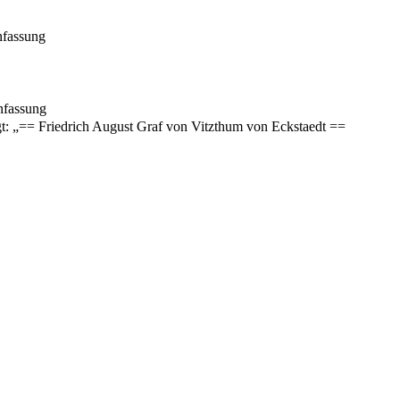
nfassung
nfassung
gt: „== Friedrich August Graf von Vitzthum von Eckstaedt ==