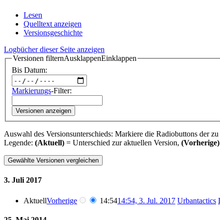
Lesen
Quelltext anzeigen
Versionsgeschichte
Logbücher dieser Seite anzeigen
Versionen filtern
Ausklappen
Einklappen
Bis Datum:
Markierungs
-Filter:
Versionen anzeigen
Auswahl des Versionsunterschieds: Markiere die Radiobuttons der zu
Legende:
(Aktuell)
= Unterschied zur aktuellen Version,
(Vorherige)
3. Juli 2017
Aktuell
Vorherige
14:54
14:54, 3. Jul. 2017
‎
Urbantactics
25. Mai 2014