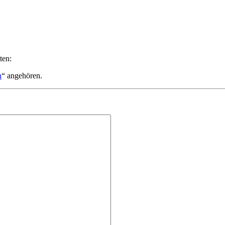
ten:
n
“ angehören.