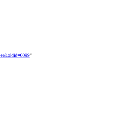
eber&oldid=6099
“