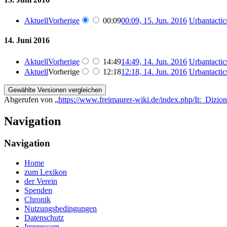
Aktuell
Vorherige
00:09
00:09, 15. Jun. 2016
‎
Urbantactic
14. Juni 2016
Aktuell
Vorherige
14:49
14:49, 14. Jun. 2016
‎
Urbantactic
Aktuell
Vorherige
12:18
12:18, 14. Jun. 2016
‎
Urbantactic
Abgerufen von „
https://www.freimaurer-wiki.de/index.php/It:_Dizi
Navigation
Navigation
Home
zum Lexikon
der Verein
Spenden
Chronik
Nutzungsbedingungen
Datenschutz
Impressum