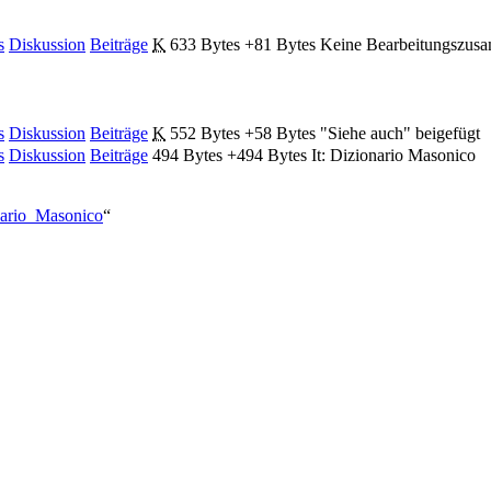
s
Diskussion
Beiträge
‎
K
633 Bytes
+81 Bytes
‎
Keine Bearbeitungszus
s
Diskussion
Beiträge
‎
K
552 Bytes
+58 Bytes
‎
"Siehe auch" beigefügt
s
Diskussion
Beiträge
‎
494 Bytes
+494 Bytes
‎
It: Dizionario Masonico
onario_Masonico
“