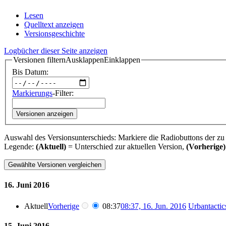
Lesen
Quelltext anzeigen
Versionsgeschichte
Logbücher dieser Seite anzeigen
Versionen filtern
Ausklappen
Einklappen
Bis Datum:
Markierungs
-Filter:
Versionen anzeigen
Auswahl des Versionsunterschieds: Markiere die Radiobuttons der zu
Legende:
(Aktuell)
= Unterschied zur aktuellen Version,
(Vorherige)
16. Juni 2016
Aktuell
Vorherige
08:37
08:37, 16. Jun. 2016
‎
Urbantactic
15. Juni 2016