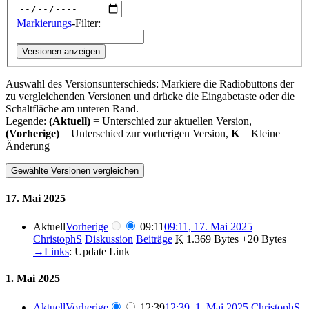
Markierungs
-Filter:
Versionen anzeigen
Auswahl des Versionsunterschieds: Markiere die Radiobuttons der
zu vergleichenden Versionen und drücke die Eingabetaste oder die
Schaltfläche am unteren Rand.
Legende:
(Aktuell)
= Unterschied zur aktuellen Version,
(Vorherige)
= Unterschied zur vorherigen Version,
K
= Kleine
Änderung
17. Mai 2025
Aktuell
Vorherige
09:11
09:11, 17. Mai 2025
ChristophS
Diskussion
Beiträge
‎
K
1.369 Bytes
+20 Bytes
→‎Links
:
Update Link
1. Mai 2025
Aktuell
Vorherige
12:39
12:39, 1. Mai 2025
‎
ChristophS