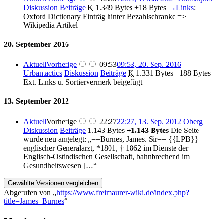
Diskussion
Beiträge
‎
K
1.349 Bytes
+18 Bytes
‎
→‎Links
:
Oxford Dictionary Einträg hinter Bezahlschranke =>
Wikipedia Artikel
20. September 2016
Aktuell
Vorherige
09:53
09:53, 20. Sep. 2016
Urbantactics
Diskussion
Beiträge
‎
K
1.331 Bytes
+188 Bytes
Ext. Links u. Sortiervermerk beigefügt
13. September 2012
Aktuell
Vorherige
22:27
22:27, 13. Sep. 2012
‎
Oberg
Diskussion
Beiträge
‎
1.143 Bytes
+1.143 Bytes
‎
Die Seite
wurde neu angelegt: „==Burnes, James. Sir== {{LPB}}
englischer Generalarzt, *1801, † 1862 im Dienste der
Englisch-Ostindischen Gesellschaft, bahnbrechend im
Gesundheitswesen […“
Abgerufen von „
https://www.freimaurer-wiki.de/index.php?
title=James_Burnes
“