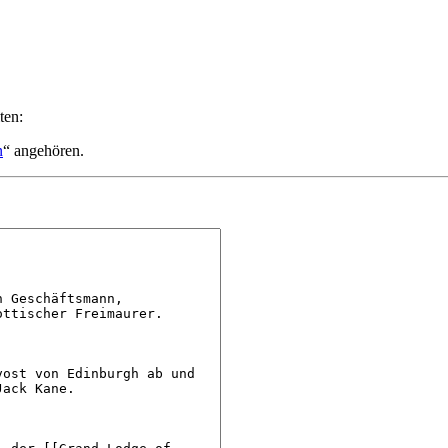
ten:
n
“ angehören.