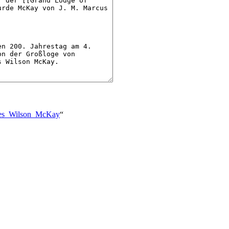
ames_Wilson_McKay
“