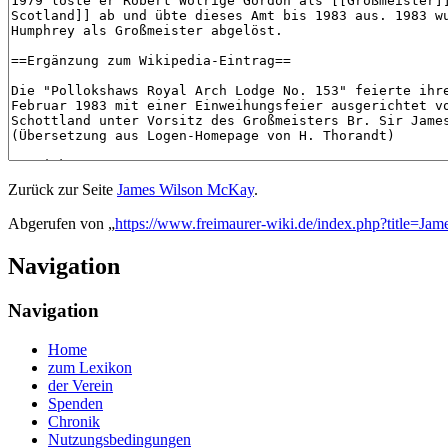
Zurück zur Seite
James Wilson McKay
.
Abgerufen von „
https://www.freimaurer-wiki.de/index.php?title=J
Navigation
Navigation
Home
zum Lexikon
der Verein
Spenden
Chronik
Nutzungsbedingungen