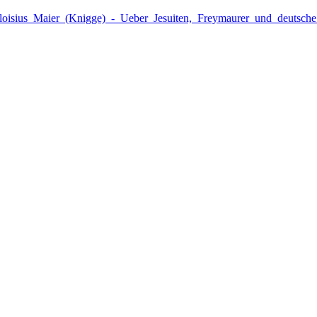
Aloisius_Maier_(Knigge)_-_Ueber_Jesuiten,_Freymaurer_und_deutsch