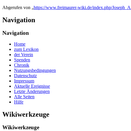
Abgerufen von „
https://www.freimaurer-wiki.de/index.php/Joseph_
Navigation
Navigation
Home
zum Lexikon
der Verein
Spenden
Chronik
Nutzungsbedingungen
Datenschutz
Impressum
Aktuelle Ereignisse
Letzte Änderungen
Alle Seiten
Hilfe
Wikiwerkzeuge
Wikiwerkzeuge