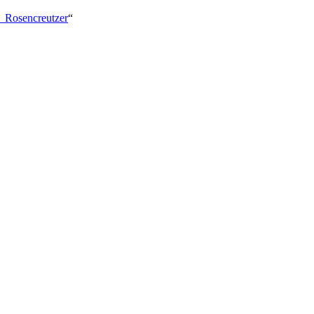
e_Rosencreutzer
“