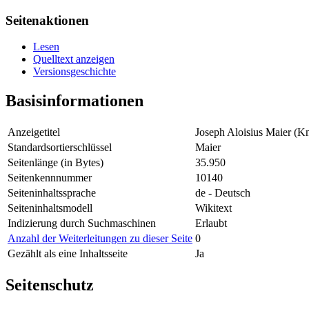
Seitenaktionen
Lesen
Quelltext anzeigen
Versionsgeschichte
Basisinformationen
Anzeigetitel
Joseph Aloisius Maier (K
Standardsortierschlüssel
Maier
Seitenlänge (in Bytes)
35.950
Seitenkennnummer
10140
Seiteninhaltssprache
de - Deutsch
Seiteninhaltsmodell
Wikitext
Indizierung durch Suchmaschinen
Erlaubt
Anzahl der Weiterleitungen zu dieser Seite
0
Gezählt als eine Inhaltsseite
Ja
Seitenschutz