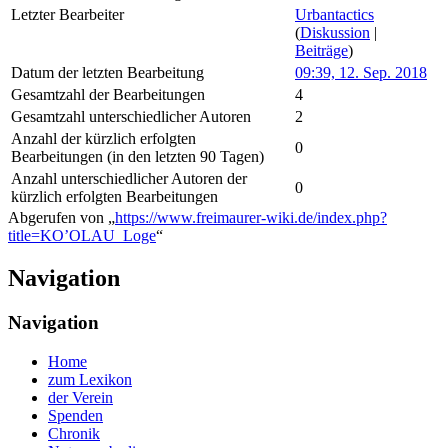
Letzter Bearbeiter
Urbantactics
(
Diskussion
|
Beiträge
)
Datum der letzten Bearbeitung
09:39, 12. Sep. 2018
Gesamtzahl der Bearbeitungen
4
Gesamtzahl unterschiedlicher Autoren
2
Anzahl der kürzlich erfolgten
0
Bearbeitungen (in den letzten 90 Tagen)
Anzahl unterschiedlicher Autoren der
0
kürzlich erfolgten Bearbeitungen
Abgerufen von „
https://www.freimaurer-wiki.de/index.php?
title=KO’OLAU_Loge
“
Navigation
Navigation
Home
zum Lexikon
der Verein
Spenden
Chronik