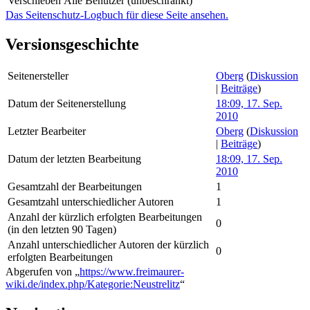
Verschieben
Alle Benutzer (unbeschränkt)
Das Seitenschutz-Logbuch für diese Seite ansehen.
Versionsgeschichte
Seitenersteller
Oberg
(
Diskussion
|
Beiträge
)
Datum der Seitenerstellung
18:09, 17. Sep.
2010
Letzter Bearbeiter
Oberg
(
Diskussion
|
Beiträge
)
Datum der letzten Bearbeitung
18:09, 17. Sep.
2010
Gesamtzahl der Bearbeitungen
1
Gesamtzahl unterschiedlicher Autoren
1
Anzahl der kürzlich erfolgten Bearbeitungen
0
(in den letzten 90 Tagen)
Anzahl unterschiedlicher Autoren der kürzlich
0
erfolgten Bearbeitungen
Abgerufen von „
https://www.freimaurer-
wiki.de/index.php/Kategorie:Neustrelitz
“