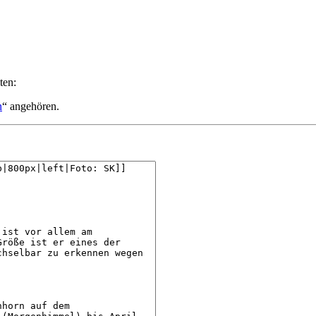
ten:
n
“ angehören.