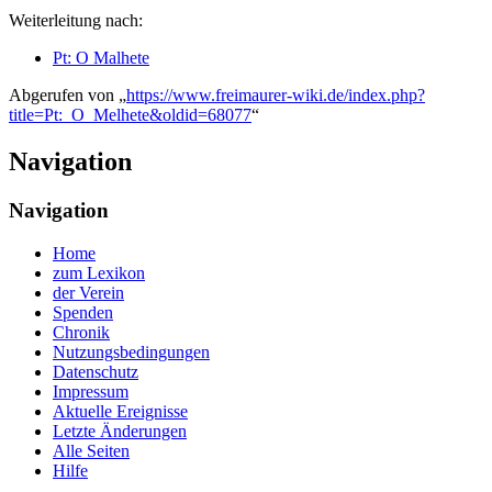
Weiterleitung nach:
Pt: O Malhete
Abgerufen von „
https://www.freimaurer-wiki.de/index.php?
title=Pt:_O_Melhete&oldid=68077
“
Navigation
Navigation
Home
zum Lexikon
der Verein
Spenden
Chronik
Nutzungsbedingungen
Datenschutz
Impressum
Aktuelle Ereignisse
Letzte Änderungen
Alle Seiten
Hilfe