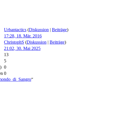
Urbantactics
(
Diskussion
|
Beiträge
)
17:28, 18. Mär. 2016
ChristophS
(
Diskussion
|
Beiträge
)
21:02, 30. Mai 2025
13
5
)
0
en
0
aimondo_di_Sangro
“