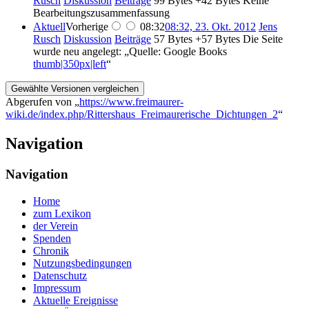
Rusch
Diskussion
Beiträge
‎
99 Bytes
+42 Bytes
‎
Keine
Bearbeitungszusammenfassung
Aktuell
Vorherige
08:32
08:32, 23. Okt. 2012
‎
Jens
Rusch
Diskussion
Beiträge
‎
57 Bytes
+57 Bytes
‎
Die Seite
wurde neu angelegt: „Quelle: Google Books
thumb|350px|left
“
Abgerufen von „
https://www.freimaurer-
wiki.de/index.php/Rittershaus_Freimaurerische_Dichtungen_2
“
Navigation
Navigation
Home
zum Lexikon
der Verein
Spenden
Chronik
Nutzungsbedingungen
Datenschutz
Impressum
Aktuelle Ereignisse