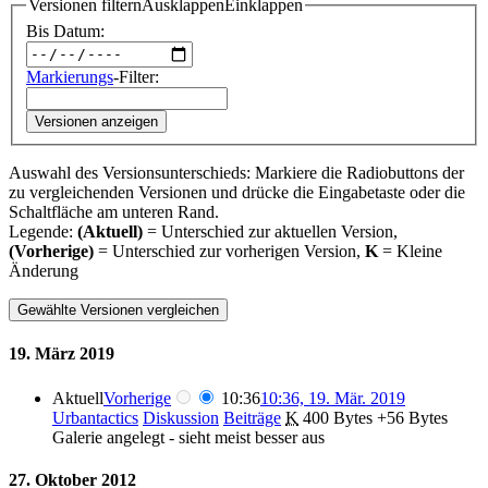
Versionen filtern
Ausklappen
Einklappen
Bis Datum:
Markierungs
-Filter:
Versionen anzeigen
Auswahl des Versionsunterschieds: Markiere die Radiobuttons der
zu vergleichenden Versionen und drücke die Eingabetaste oder die
Schaltfläche am unteren Rand.
Legende:
(Aktuell)
= Unterschied zur aktuellen Version,
(Vorherige)
= Unterschied zur vorherigen Version,
K
= Kleine
Änderung
19. März 2019
Aktuell
Vorherige
10:36
10:36, 19. Mär. 2019
Urbantactics
Diskussion
Beiträge
‎
K
400 Bytes
+56 Bytes
Galerie angelegt - sieht meist besser aus
27. Oktober 2012