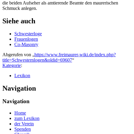
die beiden Aufseher als amtierende Beamte den maurerischen
Schmuck anlegen.
Siehe auch
Schwesterloge
Frauenlogen
Co-Masonry
Abgerufen von „
https://www.freimaurer-wiki.de/index.php?
title=Schwesternlogen&oldid=69607
“
Kategorie
:
Lexikon
Navigation
Navigation
Home
zum Lexikon
der Verein
Spenden