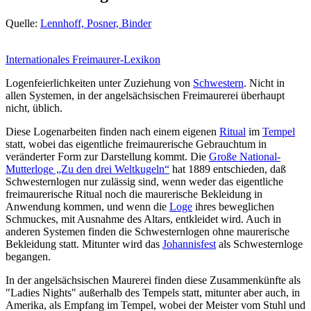
Quelle:
Lennhoff, Posner, Binder
Internationales Freimaurer-Lexikon
Logenfeierlichkeiten unter Zuziehung von
Schwestern
. Nicht in
allen Systemen, in der angelsächsischen Freimaurerei überhaupt
nicht, üblich.
Diese Logenarbeiten finden nach einem eigenen
Ritual
im
Tempel
statt, wobei das eigentliche freimaurerische Gebrauchtum in
veränderter Form zur Darstellung kommt. Die
Große National-
Mutterloge „Zu den drei Weltkugeln“
hat 1889 entschieden, daß
Schwesternlogen nur zulässig sind, wenn weder das eigentliche
freimaurerische Ritual noch die maurerische Bekleidung in
Anwendung kommen, und wenn die
Loge
ihres beweglichen
Schmuckes, mit Ausnahme des Altars, entkleidet wird. Auch in
anderen Systemen finden die Schwesternlogen ohne maurerische
Bekleidung statt. Mitunter wird das
Johannisfest
als Schwesternloge
begangen.
In der angelsächsischen Maurerei finden diese Zusammenkünfte als
"Ladies Nights" außerhalb des Tempels statt, mitunter aber auch, in
Amerika, als Empfang im Tempel, wobei der Meister vom Stuhl und