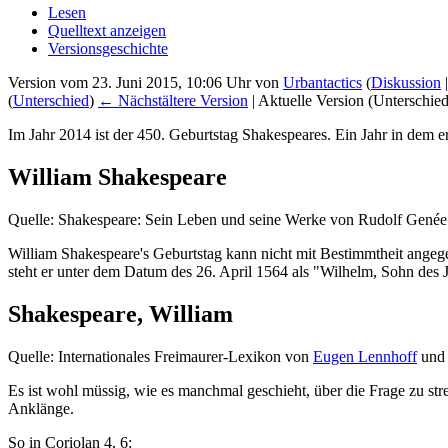
Lesen
Quelltext anzeigen
Versionsgeschichte
Version vom 23. Juni 2015, 10:06 Uhr von
Urbantactics
(
Diskussion
(
Unterschied
)
← Nächstältere Version
| Aktuelle Version (Unterschie
Im Jahr 2014 ist der 450. Geburtstag Shakespeares. Ein Jahr in dem 
William Shakespeare
Quelle: Shakespeare: Sein Leben und seine Werke von Rudolf Genée (g
William Shakespeare's Geburtstag kann nicht mit Bestimmtheit angege
steht er unter dem Datum des 26. April 1564 als "Wilhelm, Sohn des 
Shakespeare, William
Quelle: Internationales Freimaurer-Lexikon von
Eugen Lennhoff
un
Es ist wohl müssig, wie es manchmal geschieht, über die Frage zu str
Anklänge.
So in Coriolan 4, 6: