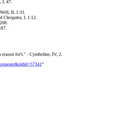
 I, 47.
ell, II, 1:31.
d Cleopatra, I, 1:12.
:208.
:87.
 reason for't." - Cymbeline, IV, 2.
hakespeare&oldid=57341
“