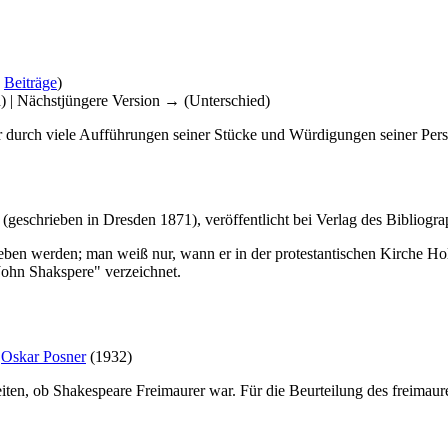
|
Beiträge
)
d) | Nächstjüngere Version → (Unterschied)
er durch viele Aufführungen seiner Stücke und Würdigungen seiner Pers
eschrieben in Dresden 1871), veröffentlicht bei Verlag des Bibliogra
ben werden; man weiß nur, wann er in der protestantischen Kirche Holy
John Shakspere" verzeichnet.
d
Oskar Posner
(1932)
eiten, ob Shakespeare Freimaurer war. Für die Beurteilung des freimaur