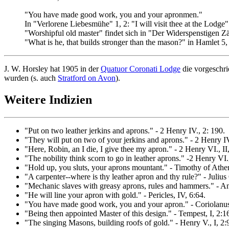
"You have made good work, you and your apronmen."
In "Verlorene Liebesmühe" 1, 2: "I will visit thee at the Lodg
"Worshipful old master" findet sich in "Der Widerspenstigen Z
"What is he, that builds stronger than the mason?" in Hamlet 5,
J. W. Horsley hat 1905 in der
Quatuor Coronati Lodge
die vorgeschri
wurden (s. auch
Stratford on Avon
).
Weitere Indizien
"Put on two leather jerkins and aprons." - 2 Henry IV., 2: 190.
"They will put on two of your jerkins and aprons." - 2 Henry IV.
"Here, Robin, an I die, I give thee my apron." - 2 Henry VI., II
"The nobility think scorn to go in leather aprons." -2 Henry VI.,
"Hold up, you sluts, your aprons mountant." - Timothy of Athen
"A carpenter--where is thy leather apron and thy rule?" - Julius 
"Mechanic slaves with greasy aprons, rules and hammers." - An
"He will line your apron with gold." - Pericles, IV, 6:64.
"You have made good work, you and your apron." - Coriolanus,
"Being then appointed Master of this design." - Tempest, I, 2:1
"The singing Masons, building roofs of gold." - Henry V., I, 2: