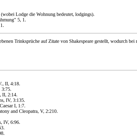
e" (wobei Lodge die Wohnung bedeutet, lodgings).
ähmung" 5, 1.
 1.
ebenen Trinksprüche auf Zitate von Shakespeare gestellt, wodurch bei 
, II, 4:18.
, 3:75.
 II, 2:14.
s, IV, 3:135.
Caesar I, 1:7.
tony and Cleopatra, V, 2:210.
 IV, 6:96.
63.
98.