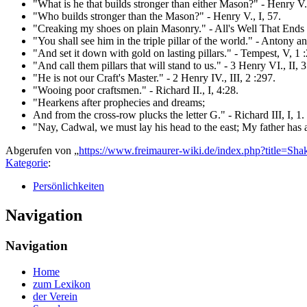
"What is he that builds stronger than either Mason?" - Henry V.,
"Who builds stronger than the Mason?" - Henry V., I, 57.
"Creaking my shoes on plain Masonry." - All's Well That Ends W
"You shall see him in the triple pillar of the world." - Antony an
"And set it down with gold on lasting pillars." - Tempest, V, 1 
"And call them pillars that will stand to us." - 3 Henry VI., II, 3
"He is not our Craft's Master." - 2 Henry IV., III, 2 :297.
"Wooing poor craftsmen." - Richard II., I, 4:28.
"Hearkens after prophecies and dreams;
And from the cross-row plucks the letter G." - Richard III, I, 1.
"Nay, Cadwal, we must lay his head to the east; My father has a
Abgerufen von „
https://www.freimaurer-wiki.de/index.php?title=S
Kategorie
:
Persönlichkeiten
Navigation
Navigation
Home
zum Lexikon
der Verein