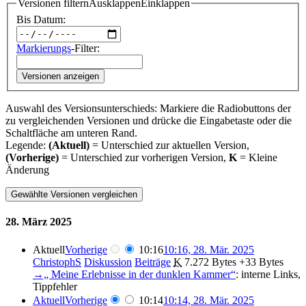
Versionen filtern
Ausklappen
Einklappen
Bis Datum:
Markierungs
-Filter:
Versionen anzeigen
Auswahl des Versionsunterschieds: Markiere die Radiobuttons der
zu vergleichenden Versionen und drücke die Eingabetaste oder die
Schaltfläche am unteren Rand.
Legende:
(Aktuell)
= Unterschied zur aktuellen Version,
(Vorherige)
= Unterschied zur vorherigen Version,
K
= Kleine
Änderung
28. März 2025
Aktuell
Vorherige
10:16
10:16, 28. Mär. 2025
ChristophS
Diskussion
Beiträge
‎
K
7.272 Bytes
+33 Bytes
→‎„ Meine Erlebnisse in der dunklen Kammer“
:
interne Links,
Tippfehler
Aktuell
Vorherige
10:14
10:14, 28. Mär. 2025