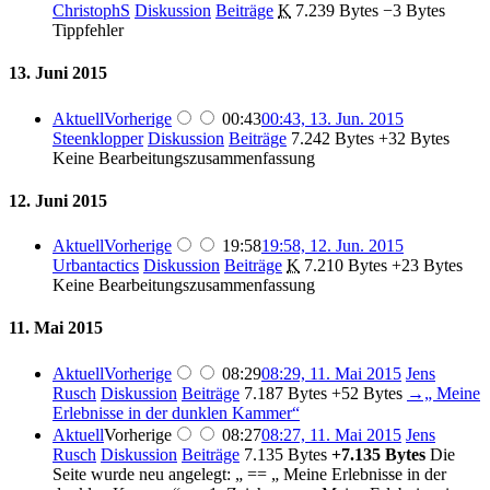
ChristophS
Diskussion
Beiträge
‎
K
7.239 Bytes
−3 Bytes
Tippfehler
13. Juni 2015
Aktuell
Vorherige
00:43
00:43, 13. Jun. 2015
Steenklopper
Diskussion
Beiträge
‎
7.242 Bytes
+32 Bytes
Keine Bearbeitungszusammenfassung
12. Juni 2015
Aktuell
Vorherige
19:58
19:58, 12. Jun. 2015
Urbantactics
Diskussion
Beiträge
‎
K
7.210 Bytes
+23 Bytes
Keine Bearbeitungszusammenfassung
11. Mai 2015
Aktuell
Vorherige
08:29
08:29, 11. Mai 2015
‎
Jens
Rusch
Diskussion
Beiträge
‎
7.187 Bytes
+52 Bytes
‎
→‎„ Meine
Erlebnisse in der dunklen Kammer“
Aktuell
Vorherige
08:27
08:27, 11. Mai 2015
‎
Jens
Rusch
Diskussion
Beiträge
‎
7.135 Bytes
+7.135 Bytes
‎
Die
Seite wurde neu angelegt: „ == „ Meine Erlebnisse in der