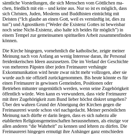
sämtliche Vorstellungen, die sich Menschen vom Göttlichen ma­
chen, friedlich mit ein – und kei­ne aus. Nur so ist es möglich, dass
sich Christen, Juden, Mos­lems und Buddhisten ein­trächtig mit
Deisten (“Ich glaube an einen Gott, weil es vernünftig ist, dies zu
tun”) und Agnosti­kern (“Weder die Existenz Gottes ist beweisbar
noch seine Nicht-Existenz, also halte ich beides für möglich”) in
einem Tempel zur gemeinsamen spirituellen Arbeit zusammenfinden
können.
Die Kirche hingegen, vornehm­lich die katholische, zeigte mei­ner
Meinung nach von Anfang an wenig Interesse daran, ihr Personal
freidenkerischen Ideen auszusetzen. Die im Verlauf der Geschichte
von mehreren Päps­ten über jeden Freimaurer ver­hängte
Exkommunikation wird heute zwar nicht mehr vollzogen, aber sie
wurde auch nie offiziell zurückgenommen. Bis heute könnte es für
einen Freimaurer in gewissen Gemeinden, Positio­nen oder
Betrieben mitunter un­gemütlich werden, wenn seine Zugehörigkeit
öffentlich würde. Wen kann es verwundern, dass viele Freimaurer
mit ihrer Zuge­hörigkeit zum Bund lieber höchst diskret umgehen?
Über den wahren Grund der Ab­neigung der Kirchen gegen die
Freimaurerei wurde schon viel nachgedacht. Meiner persönli­chen
Meinung nach dürfte er darin liegen, dass es sich nahezu alle
etablierten Religionsgemein­schaften herausnehmen, als ein­zige vor
allen anderen “die Wahrheit” zu kennen und lehren zu dürfen. Die
Freimaurerei hin­gegen ermutigt ihre Anhänger ganz entschieden