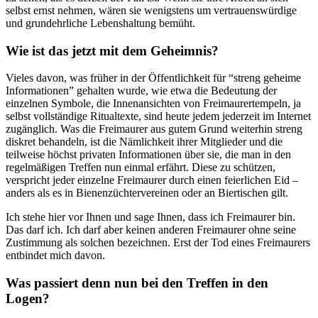
selbst ernst neh­men, wären sie wenigstens um vertrauenswürdige
und grund­ehrliche Lebenshaltung bemüht.
Wie ist das jetzt mit dem Geheimnis?
Vieles davon, was früher in der Öffentlichkeit für “streng gehei­me
Informationen” gehalten wurde, wie etwa die Bedeutung der
einzelnen Symbole, die In­nenansichten von Freimaurer­tempeln, ja
selbst vollständige Ritualtexte, sind heute jedem je­derzeit im Internet
zugänglich. Was die Freimaurer aus gutem Grund weiterhin streng
diskret behandeln, ist die Nämlichkeit ihrer Mitglieder und die
teilwei­se höchst privaten In­formationen über sie, die man in den
regelmäßigen Treffen nun einmal erfährt. Diese zu schüt­zen,
verspricht jeder einzelne Freimaurer durch einen feierli­chen Eid –
anders als es in Bie­nenzüchtervereinen oder an Biertischen gilt.
Ich stehe hier vor Ihnen und sage Ihnen, dass ich Freimaurer bin.
Das darf ich. Ich darf aber keinen anderen Freimaurer ohne seine
Zustimmung als solchen bezeichnen. Erst der Tod eines Freimaurers
entbindet mich davon.
Was passiert denn nun bei den Treffen in den
Logen?