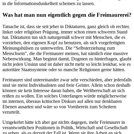
in die Informationsdunkel­heit scheinen zu lassen.
Was hat man nun eigentlich gegen die Freimaurerei?
Tatsache ist, dass sie seit jeher in Diktaturen, ganz gleich ob rechter,
linker oder religiöser Prägung, immer schon einen schweren Stand
hat. Diktaturen tun sich naturgemäß schwer mit Menschen, die es
vorziehen, den eigenen Kopf zu benutzen, als sich vorgefertigten
Meinungshül­sen zu unterwerfen. Die “Selbst­erziehung zum
Menschsein”, die die Freimaurer meinen, hat nämlich eine massive
Nebenwir­kung. Man beginnt damit, Dog­men zu hinterfragen, glaubt
nicht jeden Unsinn und ist daher nicht mehr so leicht lenkbar, wie es
autoritäre Staatssysteme oder so manche Religionen gerne hät­ten.
Freimaurer sind untereinander zwar sehr verschieden, aber je­denfalls
sind sie meist Individua­listen und freie Geister. Allein schon deshalb
können sie kein Interesse daran haben, die Welt­herrschaft an sich
reißen zu wol­len. Ein solches Unterfangen würde möglicherweise
im inter­nen, überaus kritischen Diskurs auf allen nur denkbaren
Ebenen ausarten und wäre so von Vorn­herein zum Scheitern
verurteilt.
Umgekehrt hätte ich aber gar nichts dagegen, mehr Freimau­rer in
verantwortlichen Positio­nen in Politik, Wirtschaft und Gesellschaft
zu sehen, als es der­zeit der Fall ist. Wenn sie ihre Arbeit an sich