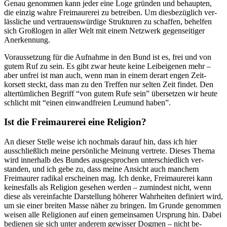
Genau ge­nommen kann jeder eine Loge gründen und behaupten,
die ein­zig wahre Freimaurerei zu be­treiben. Um diesbezüglich ver­
lässliche und vertrauenswürdige Strukturen zu schaffen, behelfen
sich Großlogen in aller Welt mit einem Netzwerk gegenseitiger
Anerkennung.
Voraussetzung für die Aufnahme in den Bund ist es, frei und von
gutem Ruf zu sein. Es gibt zwar heute keine Leibeigenen mehr –
aber unfrei ist man auch, wenn man in einem derart engen Zeit­
korsett steckt, dass man zu den Treffen nur selten Zeit findet. Den
altertümlichen Begriff “von gutem Rufe sein” übersetzen wir heute
schlicht mit “einen ein­wandfreien Leumund haben”.
Ist die Freimaurerei eine Re­ligion?
An dieser Stelle weise ich noch­mals darauf hin, dass ich hier
ausschließlich meine persönliche Meinung vertrete. Dieses Thema
wird innerhalb des Bundes aus­gesprochen unterschiedlich ver­
standen, und ich gebe zu, dass meine Ansicht auch manchem
Freimaurer radikal erscheinen mag. Ich denke, Freimaurerei kann
keinesfalls als Religion ge­sehen werden – zumindest nicht, wenn
diese als vereinfachte Dar­stellung höherer Wahrheiten de­finiert wird,
um sie einer breiten Masse näher zu bringen. Im Grunde genommen
weisen alle Religionen auf einen gemeinsa­men Ursprung hin. Dabei
bedie­nen sie sich unter anderem gewisser Dogmen – nicht be­