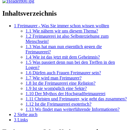
Inhaltsverzeichnis
1
Freimaurer - Was Sie immer schon wissen wollten
1.1
Wie nähern wir uns diesem Thema?
1.2
Freimaurerei ist also Selbst­erziehung zum
Menschsein!
1.3
Was hat man nun eigentlich gegen die
Freimaurerei?
1.4
Wie ist das jetzt mit dem Geheimnis?
1.5
Was passiert denn nun bei den Treffen in den
Logen?
1.6
Dürfen auch Frauen Frei­maurer sein?
1.7
Wie wird man Freimaurer?
1.8
Ist die Freimaurerei eine Re­ligion?
1.9
Ist sie womöglich eine Sekte?
1.10
Der Mythos der Hochgrad­freimaurerei
1.11
Christen und Freimaurer, wie geht das zusammen?
1.12
Ist die Freimaurerei esote­risch?
1.13
Wo findet man weiterführen­de Informationen?
2
Siehe auch
3
Links