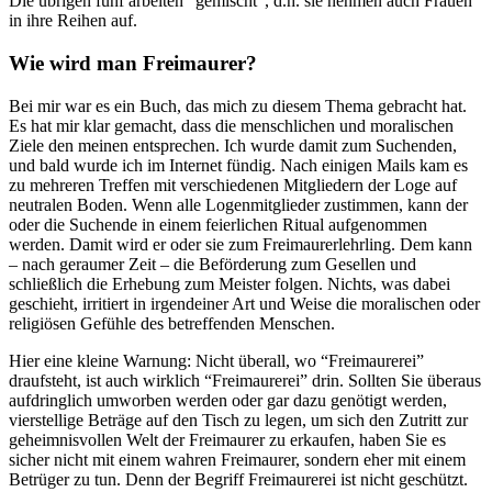
Die übrigen fünf arbeiten “gemischt”, d.h. sie nehmen auch Frauen
in ihre Reihen auf.
Wie wird man Freimaurer?
Bei mir war es ein Buch, das mich zu diesem Thema gebracht hat.
Es hat mir klar gemacht, dass die menschlichen und mora­lischen
Ziele den meinen ent­sprechen. Ich wurde damit zum Suchenden,
und bald wurde ich im Internet fündig. Nach einigen Mails kam es
zu mehreren Tref­fen mit verschiedenen Mitglie­dern der Loge auf
neutralen Bo­den. Wenn alle Logenmitglieder zustimmen, kann der
oder die Suchende in einem feierlichen Ritual aufgenommen
werden. Damit wird er oder sie zum Frei­maurerlehrling. Dem kann
– nach geraumer Zeit – die Beför­derung zum Gesellen und
schließlich die Erhebung zum Meister folgen. Nichts, was dabei
geschieht, irritiert in irgendeiner Art und Weise die moralischen oder
religiösen Gefühle des be­treffenden Menschen.
Hier eine kleine Warnung: Nicht überall, wo “Freimaurerei”
draufsteht, ist auch wirklich “Freimaurerei” drin. Sollten Sie überaus
aufdringlich umworben werden oder gar dazu genötigt werden,
vierstellige Beträge auf den Tisch zu legen, um sich den Zutritt zur
geheimnisvollen Welt der Freimaurer zu erkaufen, ha­ben Sie es
sicher nicht mit einem wahren Freimaurer, sondern eher mit einem
Betrüger zu tun. Denn der Begriff Freimaurerei ist nicht geschützt.