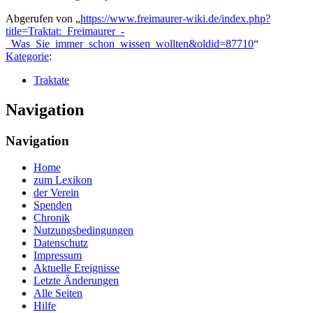
Abgerufen von „
https://www.freimaurer-wiki.de/index.php?
title=Traktat:_Freimaurer_-
_Was_Sie_immer_schon_wissen_wollten&oldid=87710
“
Kategorie
:
Traktate
Navigation
Navigation
Home
zum Lexikon
der Verein
Spenden
Chronik
Nutzungsbedingungen
Datenschutz
Impressum
Aktuelle Ereignisse
Letzte Änderungen
Alle Seiten
Hilfe