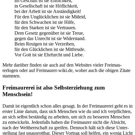
im Geschäft ist sie Ehrlichkeit,
in Gesellschaft ist sie Höflichkeit,
bei der Arbeit ist sie Anständigkeit!
Für den Unglücklichen ist sie Mitleid,
für den Schwachen ist sie Hilfe,
für den Starken ist sie Vertrauen.
Dem Gesetz gegenüber ist sie Treue,
gegen das Unrecht ist sie Widerstand.
Beim Reuigen ist sie Verzeihen,
für den Glücklichen ist sie Mitfreude.
Vor Gott ist sie Ehrfurcht und Liebe.
Mehr darüber finden sie auch auf den Websites vieler Freimau­
rerlogen oder auf Freimaurer-wiki.de, woher auch die obigen Zitate
stammen.
Freimaurerei ist also Selbst­erziehung zum
Menschsein!
Damit ist eigentlich schon alles gesagt. In der Freimaurerei geht es in
erster Linie darum, dass sich Menschen wie du und ich verpflichten,
an sich selbst be­ständig zu arbeiten, um sich zu besseren Menschen
zu entwi­ckeln. Jedenfalls haben die Frei­maurer nicht die Absicht,
nach der Weltherrschaft zu greifen. Dennoch hält sich diese Unter­
stellung fast unausrottbar. Die­ser Vortrag soll helfen, ein wenig Licht