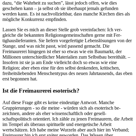
dazu, “die Wahrheit zu suchen”, lässt je­doch offen, wie dies
geschehen kann – ja selbst ob sie überhaupt jemals gefunden
werden kann. Es ist nachvollziehbar, dass manche Kirchen dies als
mögli­che Konkurrenz empfinden.
Lassen Sie es mich an dieser Stelle grob vereinfachen: Ich ver­
gleiche die bekannten Religions­gemeinschaften gerne mit Fer­
tighauslieferanten. Sie liefern vorgefertigte Lebenslösungen von der
Stange, und was nicht passt, wird passend gemacht. Die
Freimaurerei hingegen ist eher so etwas wie ein Baumarkt, der
Millionen unterschiedlicher Materialien zum Selbstbau be­reithält. –
Insofern ist sie ja am Ende vielleicht doch so etwas wie eine
Religion; aber eben eine für den selbst denkenden, kritischen,
freiheitsliebenden Menschentypus des neuen Jahr­tausends, das eben
erst be­gonnen hat.
Ist die Freimaurerei esote­risch?
Auf diese Frage gibt es keine eindeutige Antwort. Manche
Gruppierungen - so die meine - würden sich als esoterisch be­
zeichnen, andere als eher wissenschaftlich oder gesell­
schaftspolitisch orientiert. Ich zähle zu jenen Freimaurern, die Arbeit
im Tempel als überaus spirituelle und energetische Ar­beit
wertschätzen. Ich habe mei­ne Wurzeln aber auch hier im Verband;
Freimaurer bin ich erst später geworden. Das Wissen über