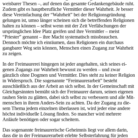
weisbarer Thesen –, auf denen das gesamte Gedankengebäude ruht.
Zudem gibt es hauptberuf­liche Vermittler dieser Wahrheit. Je besser
diese Vereinfachung der “Wahrheit” bei der Religions­gründung
gelungen ist, umso länger scheinen sich die betref­fenden Religionen
halten zu kön­nen – selbst wenn mit der Zeit Verfälschungen der
ursprüngli­chen Idee Platz greifen und ihre Vermittler – meist
“Priester” ge­nannt – ihre Macht systematisch missbrauchen.
Dennoch möchte ich einräumen, dass Religionen ein durchaus
gangbarer Weg sein können, Menschen einen Zugang zur Wahrheit
zu zeigen.
In der Freimaurerei hingegen ist jeder angehalten, sich seines ei­
genen Zugangs zur Wahrheit be­wusst zu werden – und zwar
gänzlich ohne Dogmen und Ver­mittler. Dies steht zu keiner Re­ligion
in Widerspruch. Die soge­nannte “Freimaurerarbeit” be­steht
ausschließlich aus der Ar­beit an sich selbst. In der Ge­meinschaft mit
Gleichgesinnten bemüht sich der Freimaurer dar­um, seinen eigenen
rauhen Stein zu glätten, dabei sich selbst zu verbessern und alle Mit­
menschen in ihrem Anders-Sein zu achten. Da der Zugang zu die­
sem Thema jedem einzelnen überlassen ist, wird jeder eine andere
höchst individuelle Lö­sung finden. So mancher wird mehrere
Anläufe benötigen oder sogar scheitern.
Das sogenannte freimaurerische Geheimnis liegt vor allem darin,
dass die in der Freimaurerarbeit erlebte Selbsterfahrung für jeden