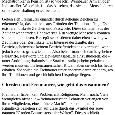
Mechatroniker in Pen­sion ist (so wie ich), Weinbauer, Anwalt oder
Industrieller. Was zählt, ist “das Ansehen, das sich ein Mensch durch
seine Lebens­haltung erworben hat”.
Geben sich Freimaurer ein­ander durch geheime Zei­chen zu
erkennen? Ja, das tun sie – aus Gründen der Traditionspflege. Es
existie­ren diskrete Zeichen und Pass­worte. Diese stammen aus der
Zeit der wandernden Handwer­ker. Nur wenige Menschen konn­ten
schreiben und lesen, Reise­pässe existierten daher ebenso­wenig wie
Zeugnisse oder Zertifi­kate. Das Interesse der Zünfte, ihre
Betriebsgeheimnisse keinem Betriebsfremden anzu­vertrauen, war
jedoch ebenso groß wie heute. Also behalf man sich damit, geheime
Passgriffe, Passworte und Bewegungsabläu­fe einzustudieren, die –
unter Androhung drakonischer Strafen – strikt geheim gehalten
werden mussten. Im freimaurerischen Ritual haben sie sich bis heute
erhalten. Sie sollen die Freimau­rer unter anderem daran erin­nern, wo
ihre Traditionen und geschichtlichen Ursprünge lie­gen.
Christen und Freimaurer, wie geht das zusammen?
Freimaurer haben kein Problem mit Religionen. Mehr noch: Viele –
wenngleich nicht alle – frei­maurerischen Lehrarten verlan­gen von
ihren Mitgliedern, eine “höhere Macht” anzuerkennen. Die
Ritualtexte beziehen sich auf diese durch das Symbol des soge­
nannten “Großen Baumeisters aller Welten”. Dieses schließt