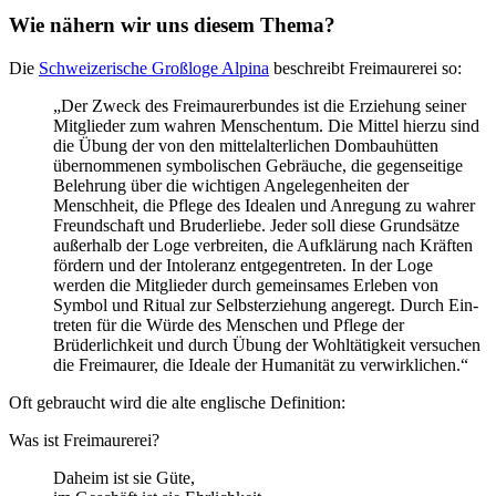
Wie nähern wir uns diesem Thema?
Die
Schweizerische Großloge Alpina
beschreibt Freimaurerei so:
„Der Zweck des Freimaurerbundes ist die Erziehung seiner
Mitglieder zum wahren Menschentum. Die Mittel hierzu sind
die Übung der von den mittelalterlichen Dombauhütten
übernommenen symbolischen Ge­bräuche, die gegenseitige
Belehrung über die wichtigen Angelegenheiten der
Menschheit, die Pflege des Idea­len und Anregung zu wahrer
Freund­schaft und Bruderliebe. Jeder soll diese Grundsätze
außerhalb der Loge verbreiten, die Aufklärung nach Kräf­ten
fördern und der Intoleranz entge­gentreten. In der Loge
werden die Mitglieder durch gemeinsames Erle­ben von
Symbol und Ritual zur Selbst­erziehung angeregt. Durch Ein­
treten für die Würde des Menschen und Pflege der
Brüderlichkeit und durch Übung der Wohltätigkeit ver­suchen
die Freimaurer, die Ideale der Humanität zu verwirklichen.“
Oft gebraucht wird die alte engli­sche Definition:
Was ist Freimaurerei?
Daheim ist sie Güte,