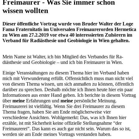
Freimaurer - Was Sie immer schon
wissen wollten
Dieser öffentliche Vortrag wurde von Bruder Walter der Loge
Fama Fraternitatis im Universalen Freimaurerorden Hermetica
zu Wien am 27.2.2019 vor etwa 40 interessierten Zuhörern im
Verband für Radiästhesie und Geobiologie in Wien gehalten.
Mein Name ist Walter, ich bin Mitglied des Verbandes für Ra­
diästhesie und Geobiologie – und ich bin Freimaurer in Wien.
Einige Veranstaltungen zu die­sem Thema hier im Verband ha­ben
mich mit Verwunderung er­füllt. Offensichtlich muss man nicht viel
von diesem Thema wissen, um sich anmaßen zu können, öffentlich
darüber zu sprechen. Deshalb möchte ich Ih­nen heute hier ein paar
In­formationen aus erster Hand ge­ben. Ich berichte in diesem Vor­trag
über
meine
Erfahrungen und
meine
persönliche Mei­nung.
Freimaurerei ist vielfältig. Wenn Sie drei Freimaurer zu diesem
Thema fragen, haben Sie am Ende möglicherweise vier
verschiedene Ansichten. Wohlge­merkt: Das, was ich Ihnen hier
erzähle, ist mit Sicherheit keine offizielle Stellungnahme “der
Freimaurerei”. Das kann es auch gar nicht sein. Warum das so ist,
werden sie am Ende meines Vor­trags verstanden haben.