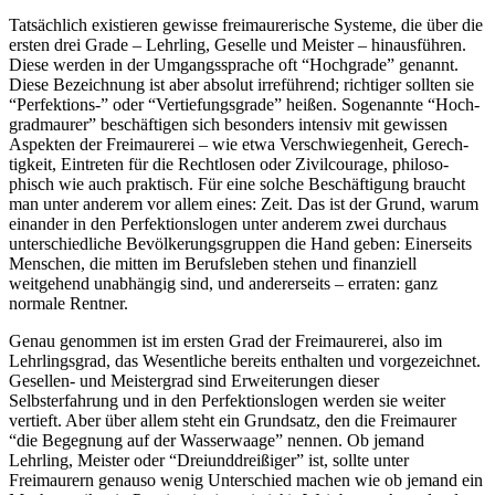
Tatsächlich existieren gewisse freimaurerische Systeme, die über die
ersten drei Grade – Lehrling, Geselle und Meister – hinausführen.
Diese werden in der Umgangssprache oft “Hoch­grade” genannt.
Diese Bezeich­nung ist aber absolut irrefüh­rend; richtiger sollten sie
“Per­fektions-” oder “Vertiefungsgra­de” heißen. Sogenannte “Hoch­
gradmaurer” beschäftigen sich besonders intensiv mit gewissen
Aspekten der Freimaurerei – wie etwa Verschwiegenheit, Gerech­
tigkeit, Eintreten für die Recht­losen oder Zivilcourage, philoso­
phisch wie auch praktisch. Für eine solche Beschäftigung braucht
man unter anderem vor allem eines: Zeit. Das ist der Grund, warum
einander in den Perfektionslogen unter anderem zwei durchaus
unterschiedliche Bevölkerungsgruppen die Hand geben: Einerseits
Menschen, die mitten im Berufsleben stehen und finanziell
weitgehend unab­hängig sind, und andererseits – erraten: ganz
normale Rentner.
Genau genommen ist im ersten Grad der Freimaurerei, also im
Lehrlingsgrad, das Wesentliche bereits enthalten und vorge­zeichnet.
Gesellen- und Meister­grad sind Erweiterungen dieser
Selbsterfahrung und in den Per­fektionslogen werden sie weiter
vertieft. Aber über allem steht ein Grundsatz, den die Freimau­rer
“die Begegnung auf der Wasserwaage” nennen. Ob je­mand
Lehrling, Meister oder “Dreiunddreißiger” ist, sollte un­ter
Freimaurern genauso wenig Unterschied machen wie ob je­mand ein