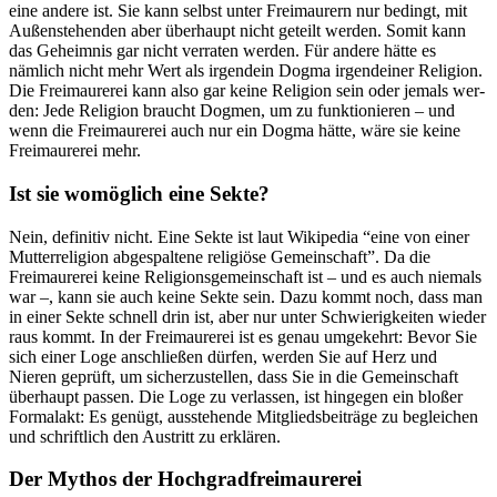
eine andere ist. Sie kann selbst unter Freimaurern nur bedingt, mit
Außenstehenden aber über­haupt nicht geteilt werden. So­mit kann
das Geheimnis gar nicht verraten werden. Für an­dere hätte es
nämlich nicht mehr Wert als irgendein Dogma irgendeiner Religion.
Die Frei­maurerei kann also gar keine Religion sein oder jemals wer­
den: Jede Religion braucht Dog­men, um zu funktionieren – und
wenn die Freimaurerei auch nur ein Dogma hätte, wäre sie keine
Freimaurerei mehr.
Ist sie womöglich eine Sekte?
Nein, definitiv nicht. Eine Sekte ist laut Wikipedia “eine von ei­ner
Mutterreligion abgespaltene religiöse Gemeinschaft”. Da die
Freimaurerei keine Religionsge­meinschaft ist – und es auch niemals
war –, kann sie auch keine Sekte sein. Dazu kommt noch, dass man
in einer Sekte schnell drin ist, aber nur unter Schwierigkeiten wieder
raus kommt. In der Freimaurerei ist es genau umgekehrt: Bevor Sie
sich einer Loge anschließen dür­fen, werden Sie auf Herz und
Nieren geprüft, um sicherzustel­len, dass Sie in die Gemeinschaft
überhaupt passen. Die Loge zu verlassen, ist hingegen ein blo­ßer
Formalakt: Es genügt, aus­stehende Mitgliedsbeiträge zu begleichen
und schriftlich den Austritt zu erklären.
Der Mythos der Hochgrad­freimaurerei