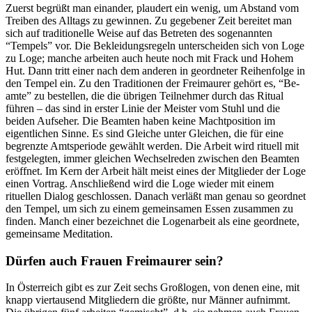
Zuerst begrüßt man einander, plaudert ein wenig, um Abstand vom
Treiben des Alltags zu gewinnen. Zu gegebener Zeit be­reitet man
sich auf traditionelle Weise auf das Betreten des soge­nannten
“Tempels” vor. Die Be­kleidungsregeln unterscheiden sich von Loge
zu Loge; manche arbeiten auch heute noch mit Frack und Hohem
Hut. Dann tritt einer nach dem anderen in geordneter Reihenfolge in
den Tempel ein. Zu den Traditionen der Freimaurer gehört es, “Be­
amte” zu bestellen, die die übri­gen Teilnehmer durch das Ritual
führen – das sind in erster Linie der Meister vom Stuhl und die
beiden Aufseher. Die Beamten haben keine Machtposition im
eigentlichen Sinne. Es sind Glei­che unter Gleichen, die für eine
begrenzte Amtsperiode gewählt werden. Die Arbeit wird rituell mit
festgelegten, immer gleichen Wechselreden zwischen den Be­amten
eröffnet. Im Kern der Ar­beit hält meist eines der Mitglie­der der Loge
einen Vortrag. An­schließend wird die Loge wieder mit einem
rituellen Dialog ge­schlossen. Danach verläßt man genau so geordnet
den Tempel, um sich zu einem gemeinsamen Essen zusammen zu
finden. Manch einer bezeichnet die Lo­genarbeit als eine geordnete,
ge­meinsame Meditation.
Dürfen auch Frauen Frei­maurer sein?
In Österreich gibt es zur Zeit sechs Großlogen, von denen eine, mit
knapp viertausend Mitglie­dern die größte, nur Männer auf­nimmt.