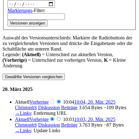
Markierungs
-Filter:
Versionen anzeigen
Auswahl des Versionsunterschieds: Markiere die Radiobuttons der
zu vergleichenden Versionen und drücke die Eingabetaste oder die
Schaltfläche am unteren Rand.
Legende:
(Aktuell)
= Unterschied zur aktuellen Version,
(Vorherige)
= Unterschied zur vorherigen Version,
K
= Kleine
Änderung
20. März 2025
Aktuell
Vorherige
10:04
10:04, 20. Mär. 2025
ChristophS
Diskussion
Beiträge
‎
3.654 Bytes
−109 Bytes
→‎Links
:
Entfernung URL
Aktuell
Vorherige
10:03
10:03, 20. Mär. 2025
ChristophS
Diskussion
Beiträge
‎
3.763 Bytes
−87 Bytes
→‎Links
:
Update Links