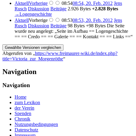
Aktuell
Vorherige
08:54
08:54, 20. Feb. 2012
‎
Jens
Rusch
Diskussion
Beiträge
‎
2.926 Bytes
+2.828 Bytes
→‎Logengeschichte
Aktuell
Vorherige
08:53
08:53, 20. Feb. 2012
‎
Jens
Rusch
Diskussion
Beiträge
‎
98 Bytes
+98 Bytes
‎
Die Seite
wurde neu angelegt: „Seite im Aufbau == Logengeschichte
== == Credo == == Galerie == == Kontakt == == Links ==“
Abgerufen von „
https://www.freimaurer-wiki.de/index.php?
title=Victoria_zur_Morgenröthe
“
Navigation
Navigation
Home
zum Lexikon
der Verein
Spenden
Chronik
Nutzungsbedingungen
Datenschutz
Impressum