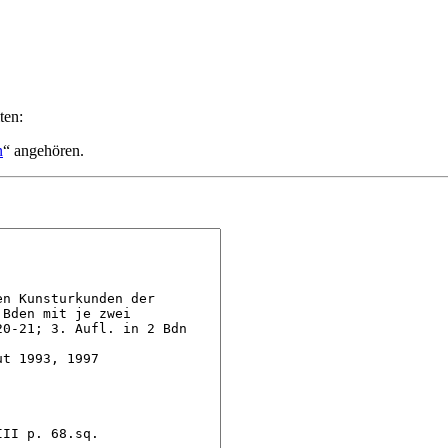
ten:
n
“ angehören.