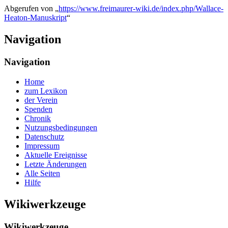
Abgerufen von „
https://www.freimaurer-wiki.de/index.php/Wallace-
Heaton-Manuskript
“
Navigation
Navigation
Home
zum Lexikon
der Verein
Spenden
Chronik
Nutzungsbedingungen
Datenschutz
Impressum
Aktuelle Ereignisse
Letzte Änderungen
Alle Seiten
Hilfe
Wikiwerkzeuge
Wikiwerkzeuge