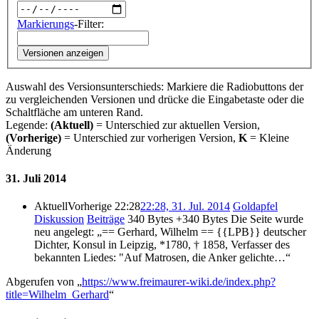
Markierungs
-Filter:
Versionen anzeigen
Auswahl des Versionsunterschieds: Markiere die Radiobuttons der
zu vergleichenden Versionen und drücke die Eingabetaste oder die
Schaltfläche am unteren Rand.
Legende:
(Aktuell)
= Unterschied zur aktuellen Version,
(Vorherige)
= Unterschied zur vorherigen Version,
K
= Kleine
Änderung
31. Juli 2014
Aktuell
Vorherige
22:28
22:28, 31. Jul. 2014
‎
Goldapfel
Diskussion
Beiträge
‎
340 Bytes
+340 Bytes
‎
Die Seite wurde
neu angelegt: „== Gerhard, Wilhelm == {{LPB}} deutscher
Dichter, Konsul in Leipzig, *1780, † 1858, Verfasser des
bekannten Liedes: "Auf Matrosen, die Anker gelichte…“
Abgerufen von „
https://www.freimaurer-wiki.de/index.php?
title=Wilhelm_Gerhard
“