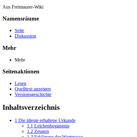
Aus Freimaurer-Wiki
Namensräume
Seite
Diskussion
Mehr
Mehr
Seitenaktionen
Lesen
Quelltext anzeigen
Versionsgeschichte
Inhaltsverzeichnis
1
Die älteste erhaltene Urkunde
1.1
Leichenbegängnis
1.2
Zeugen
1.3
Erklärung der Wertmasse