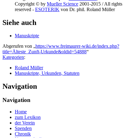
Copyright © by
Mueller Science
2001-2015 / All rights
reserved -
ESOTERIK
von Dr. phil. Roland Müller
Siehe auch
Manuskripte
Abgerufen von „
https://www.freimaurer-wiki.de/index.php?
title=Älteste_Zunft-Urkunde&oldid=54888
“
Kategorien
:
Roland Müller
Manuskripte, Urkunden, Statuten
Navigation
Navigation
Home
zum Lexikon
der Verein
Spenden
Chronik