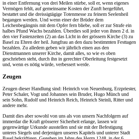
in einer Entfernung von drei Meilen stürbe, soll er, wenn eigenes
Vermögen fehlt, auf gemeinsame Kosten der Zunft hergeführt,
bestattet und die dreissigtägige Totenmesse zu feinem Seelenheil
begangen werden. Und wenn einer der Brüder dem
Leichenbegängnis mit dem Opfer fern bliebe, soll er zur Strafe ein
halbes Pfund Wachs bezahlen. Überdies soll jeder von ihnen 2 d. in
den vier Fastenzeiten (2) an das Licht in der grössern Kirche (3) zu
Basel zu Ehren der heil. Jungfrau an den dazu bestimmten Festtagen
bezahlen. Zu alledem geben wir jährlich einen aus den
Dienstmannen unserer Kirche, damit alles, so wie es oben
geschrieben steht, durch ihn in gerechter Oberleitung festgesetzt
und, wenn es nötig würde, verbessert werde.
Zeugen
Zeugen dieser Handlung sind: Heinrich von Neuenburg, Erzpriester,
Peter Schaler, Vogt und Johannes sein Bruder, Hugo Münch und
sein Sohn, Rudolf und Heinrich Reich, Heinrich Steinli, Ritter und
andere mehr.
Damit dies aber sowohl von uns als von unsern Nachfolgern auf
immerdar die Kraft grösserer Sicherheit erlange, lassen wir
gegenwärtige Urkunde ausstellen und sie mit der Befestigung
unteres Siegels und derjenigen unseres Kapitels und unterer Stadt
Basel bekräftigen. Gegeben im Jahre des Herrn 1248, in der 6.