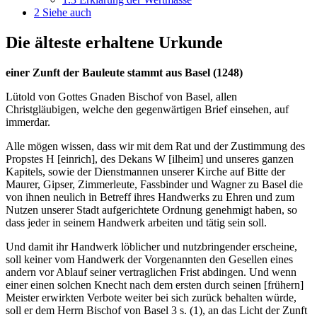
2
Siehe auch
Die älteste erhaltene Urkunde
einer Zunft der Bauleute stammt aus Basel (1248)
Lütold von Gottes Gnaden Bischof von Basel, allen
Christgläubigen, welche den gegenwärtigen Brief einsehen, auf
immerdar.
Alle mögen wissen, dass wir mit dem Rat und der Zustimmung des
Propstes H [einrich], des Dekans W [ilheim] und unseres ganzen
Kapitels, sowie der Dienstmannen unserer Kirche auf Bitte der
Maurer, Gipser, Zimmerleute, Fassbinder und Wagner zu Basel die
von ihnen neulich in Betreff ihres Handwerks zu Ehren und zum
Nutzen unserer Stadt aufgerichtete Ordnung genehmigt haben, so
dass jeder in seinem Handwerk arbeiten und tätig sein soll.
Und damit ihr Handwerk löblicher und nutzbringender erscheine,
soll keiner vom Handwerk der Vorgenannten den Gesellen eines
andern vor Ablauf seiner vertraglichen Frist abdingen. Und wenn
einer einen solchen Knecht nach dem ersten durch seinen [frühern]
Meister erwirkten Verbote weiter bei sich zurück behalten würde,
soll er dem Herrn Bischof von Basel 3 s. (1), an das Licht der Zunft