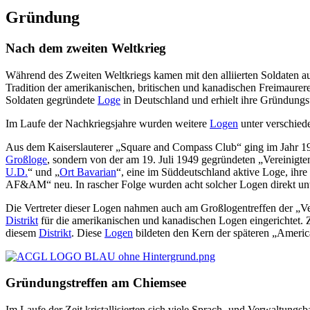
Gründung
Nach dem zweiten Weltkrieg
Während des Zweiten Weltkriegs kamen mit den alliierten Soldaten au
Tradition der amerikanischen, britischen und kanadischen Freimaurer
Soldaten gegründete
Loge
in Deutschland und erhielt ihre Gründung
Im Laufe der Nachkriegsjahre wurden weitere
Logen
unter verschied
Aus dem Kaiserslauterer „Square and Compass Club“ ging im Jahr 19
Großloge
, sondern von der am 19. Juli 1949 gegründeten „Vereinigt
U.D.
“ und „
Ort Bavarian
“, eine im Süddeutschland aktive Loge, ihre
AF&AM“ neu. In rascher Folge wurden acht solcher Logen direkt u
Die Vertreter dieser Logen nahmen auch am Großlogentreffen der „V
Distrikt
für die amerikanischen und kanadischen Logen eingerichtet
diesem
Distrikt
. Diese
Logen
bildeten den Kern der späteren „Ameri
Gründungstreffen am Chiemsee
Im Laufe der Zeit kristallisierten sich viele Sprach- und Verwaltung