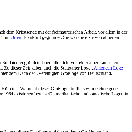
h dem Kriegsende mit der freimaurerischen Arbeit, vor allem in der
.
“ im
Orient
Frankfurt gegründet. Sie war die erste von alliierten
ten Soldaten gegründete Loge, die nicht von einer amerikanischen
 Zu dieser Zeit gaben auch die Stuttgarter Loge „
American Loge
unter dem Dach der „Vereinigten Großloge von Deutschland,
 Köln teil. Während dieses Großlogentreffens wurde ein eigener
hr 1964 existierten bereits 42 amerikanische und kanadische Logen in
 den Logen dieses Distriktes und den anderen Großlogen der