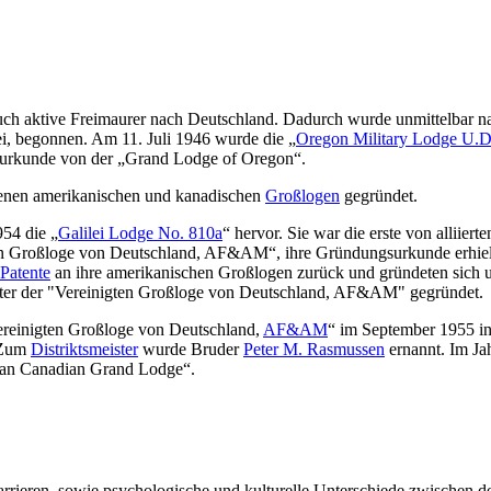
ch aktive Freimaurer nach Deutschland. Dadurch wurde unmittelbar nac
ei, begonnen. Am 11. Juli 1946 wurde die „
Oregon Military Lodge U.D
surkunde von der „Grand Lodge of Oregon“.
enen amerikanischen und kanadischen
Großlogen
gegründet.
54 die „
Galilei Lodge No. 810a
“ hervor. Sie war die erste von alliier
en Großloge von Deutschland, AF&AM“, ihre Gründungsurkunde erhielt.
Patente
an ihre amerikanischen Großlogen zurück und gründeten sich 
nter der "Vereinigten Großloge von Deutschland, AF&AM" gegründet.
ereinigten Großloge von Deutschland,
AF&AM
“ im September 1955 in
. Zum
Distriktsmeister
wurde Bruder
Peter M. Rasmussen
ernannt. Im Ja
can Canadian Grand Lodge“.
sbarrieren, sowie psychologische und kulturelle Unterschiede zwischen