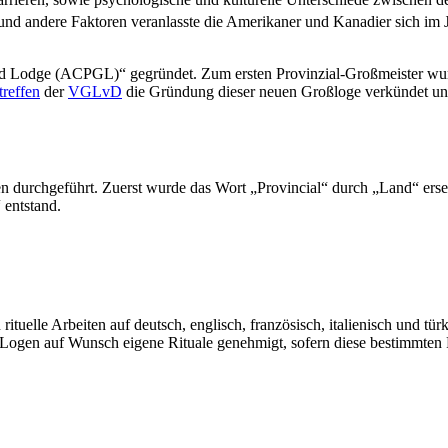
und andere Faktoren veranlasste die Amerikaner und Kanadier sich im
nd Lodge (ACPGL)“ gegründet. Zum ersten Provinzial-Großmeister wur
reffen
der
VGLvD
die Gründung dieser neuen Großloge verkündet u
durchgeführt. Zuerst wurde das Wort „Provincial“ durch „Land“ erset
entstand.
uelle Arbeiten auf deutsch, englisch, französisch, italienisch und türk
n Logen auf Wunsch eigene Rituale genehmigt, sofern diese bestimmte