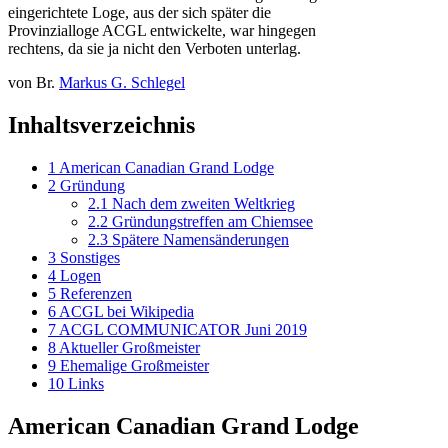
eingerichtete Loge, aus der sich später die
Provinzialloge ACGL entwickelte, war hingegen
rechtens, da sie ja nicht den Verboten unterlag.
von Br.
Markus G. Schlegel
Inhaltsverzeichnis
1
American Canadian Grand Lodge
2
Gründung
2.1
Nach dem zweiten Weltkrieg
2.2
Gründungstreffen am Chiemsee
2.3
Spätere Namensänderungen
3
Sonstiges
4
Logen
5
Referenzen
6
ACGL bei Wikipedia
7
ACGL COMMUNICATOR Juni 2019
8
Aktueller Großmeister
9
Ehemalige Großmeister
10
Links
American Canadian Grand Lodge