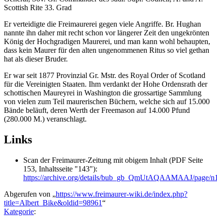
Scottish Rite 33. Grad
Er verteidigte die Freimaurerei gegen viele Angriffe. Br. Hughan
nannte ihn daher mit recht schon vor längerer Zeit den ungekrönten
König der Hochgradigen Maurerei, und man kann wohl behaupten,
dass kein Maurer für den alten ungenommenen Ritus so viel gethan
hat als dieser Bruder.
Er war seit 1877 Provinzial Gr. Mstr. des Royal Order of Scotland
für die Vereinigten Staaten. Ihm verdankt der Hohe Ordensrath der
schottischen Maureyrei in Washington die grossartige Sammlung
von vielen zum Teil maurerischen Büchern, welche sich auf 15.000
Bände beläuft, deren Werth der Freemason auf 14.000 Pfund
(280.000 M.) veranschlagt.
Links
Scan der Freimaurer-Zeitung mit obigem Inhalt (PDF Seite
153, Inhaltsseite "143"):
https://archive.org/details/bub_gb_QmUtAQAAMAAJ/page/n
Abgerufen von „
https://www.freimaurer-wiki.de/index.php?
title=Albert_Bike&oldid=98961
“
Kategorie
: