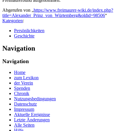
Freimaurerbund aufgenommen.
Abgerufen von „
https://www.freimaurer-wiki.de/index.php?
title=Alexander_Prinz_von_Würtemberg&oldid=98506
“
Kategorien
:
Persönlichkeiten
Geschichte
Navigation
Navigation
Home
zum Lexikon
der Verein
Spenden
Chronik
Nutzungsbedingungen
Datenschutz
Impressum
Aktuelle Ereignisse
Letzte Änderungen
Alle Seiten
Hilfe