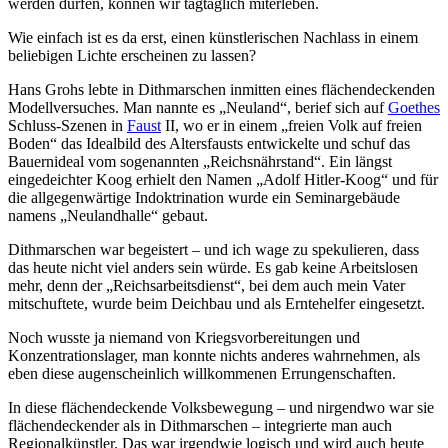
werden dürfen, können wir tagtäglich miterleben.
Wie einfach ist es da erst, einen künstlerischen Nachlass in einem
beliebigen Lichte erscheinen zu lassen?
Hans Grohs lebte in Dithmarschen inmitten eines flächendeckenden
Modellversuches. Man nannte es „Neuland“, berief sich auf
Goethes
Schluss-Szenen in
Faust
II, wo er in einem „freien Volk auf freien
Boden“ das Idealbild des Altersfausts entwickelte und schuf das
Bauernideal vom sogenannten „Reichsnährstand“. Ein längst
eingedeichter Koog erhielt den Namen „Adolf Hitler-Koog“ und für
die allgegenwärtige Indoktrination wurde ein Seminargebäude
namens „Neulandhalle“ gebaut.
Dithmarschen war begeistert – und ich wage zu spekulieren, dass
das heute nicht viel anders sein würde. Es gab keine Arbeitslosen
mehr, denn der „Reichsarbeitsdienst“, bei dem auch mein Vater
mitschuftete, wurde beim Deichbau und als Erntehelfer eingesetzt.
Noch wusste ja niemand von Kriegsvorbereitungen und
Konzentrationslager, man konnte nichts anderes wahrnehmen, als
eben diese augenscheinlich willkommenen Errungenschaften.
In diese flächendeckende Volksbewegung – und nirgendwo war sie
flächendeckender als in Dithmarschen – integrierte man auch
Regionalkünstler. Das war irgendwie logisch und wird auch heute