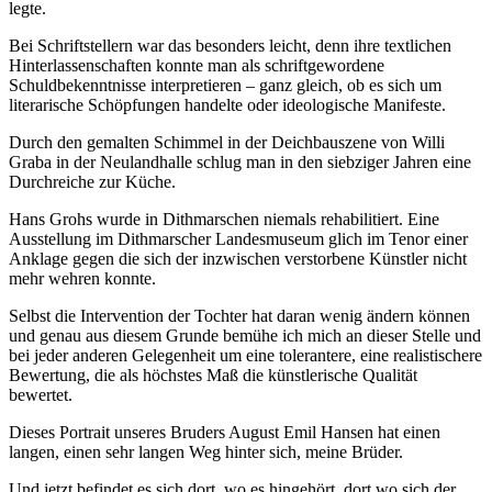
legte.
Bei Schriftstellern war das besonders leicht, denn ihre textlichen
Hinterlassenschaften konnte man als schriftgewordene
Schuldbekenntnisse interpretieren – ganz gleich, ob es sich um
literarische Schöpfungen handelte oder ideologische Manifeste.
Durch den gemalten Schimmel in der Deichbauszene von Willi
Graba in der Neulandhalle schlug man in den siebziger Jahren eine
Durchreiche zur Küche.
Hans Grohs wurde in Dithmarschen niemals rehabilitiert. Eine
Ausstellung im Dithmarscher Landesmuseum glich im Tenor einer
Anklage gegen die sich der inzwischen verstorbene Künstler nicht
mehr wehren konnte.
Selbst die Intervention der Tochter hat daran wenig ändern können
und genau aus diesem Grunde bemühe ich mich an dieser Stelle und
bei jeder anderen Gelegenheit um eine tolerantere, eine realistischere
Bewertung, die als höchstes Maß die künstlerische Qualität
bewertet.
Dieses Portrait unseres Bruders August Emil Hansen hat einen
langen, einen sehr langen Weg hinter sich, meine Brüder.
Und jetzt befindet es sich dort, wo es hingehört, dort wo sich der