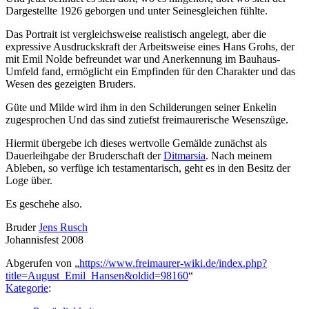
Dargestellte 1926 geborgen und unter Seinesgleichen fühlte.
Das Portrait ist vergleichsweise realistisch angelegt, aber die
expressive Ausdruckskraft der Arbeitsweise eines Hans Grohs, der
mit Emil Nolde befreundet war und Anerkennung im Bauhaus-
Umfeld fand, ermöglicht ein Empfinden für den Charakter und das
Wesen des gezeigten Bruders.
Güte und Milde wird ihm in den Schilderungen seiner Enkelin
zugesprochen Und das sind zutiefst freimaurerische Wesenszüge.
Hiermit übergebe ich dieses wertvolle Gemälde zunächst als
Dauerleihgabe der Bruderschaft der
Ditmarsia
. Nach meinem
Ableben, so verfüge ich testamentarisch, geht es in den Besitz der
Loge über.
Es geschehe also.
Bruder
Jens Rusch
Johannisfest 2008
Abgerufen von „
https://www.freimaurer-wiki.de/index.php?
title=August_Emil_Hansen&oldid=98160
“
Kategorie
: