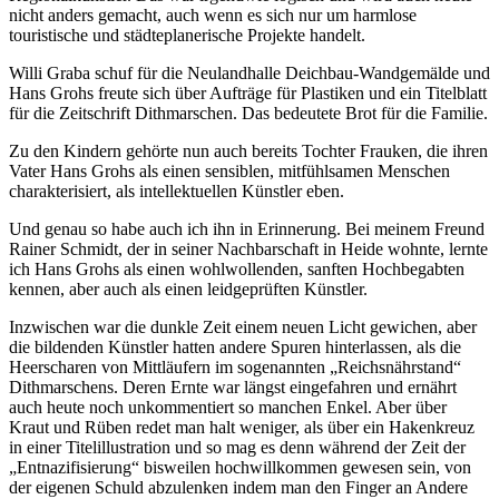
nicht anders gemacht, auch wenn es sich nur um harmlose
touristische und städteplanerische Projekte handelt.
Willi Graba schuf für die Neulandhalle Deichbau-Wandgemälde und
Hans Grohs freute sich über Aufträge für Plastiken und ein Titelblatt
für die Zeitschrift Dithmarschen. Das bedeutete Brot für die Familie.
Zu den Kindern gehörte nun auch bereits Tochter Frauken, die ihren
Vater Hans Grohs als einen sensiblen, mitfühlsamen Menschen
charakterisiert, als intellektuellen Künstler eben.
Und genau so habe auch ich ihn in Erinnerung. Bei meinem Freund
Rainer Schmidt, der in seiner Nachbarschaft in Heide wohnte, lernte
ich Hans Grohs als einen wohlwollenden, sanften Hochbegabten
kennen, aber auch als einen leidgeprüften Künstler.
Inzwischen war die dunkle Zeit einem neuen Licht gewichen, aber
die bildenden Künstler hatten andere Spuren hinterlassen, als die
Heerscharen von Mittläufern im sogenannten „Reichsnährstand“
Dithmarschens. Deren Ernte war längst eingefahren und ernährt
auch heute noch unkommentiert so manchen Enkel. Aber über
Kraut und Rüben redet man halt weniger, als über ein Hakenkreuz
in einer Titelillustration und so mag es denn während der Zeit der
„Entnazifisierung“ bisweilen hochwillkommen gewesen sein, von
der eigenen Schuld abzulenken indem man den Finger an Andere