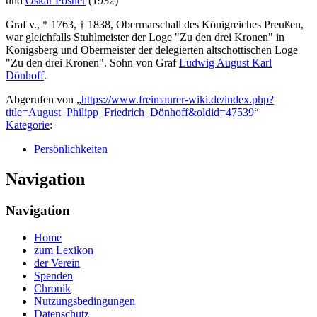
und
Oskar Posner
(1932)
Graf v., * 1763, † 1838, Obermarschall des Königreiches Preußen,
war gleichfalls Stuhlmeister der Loge "Zu den drei Kronen" in
Königsberg und Obermeister der delegierten altschottischen Loge
"Zu den drei Kronen". Sohn von Graf
Ludwig August Karl
Dönhoff
.
Abgerufen von „
https://www.freimaurer-wiki.de/index.php?
title=August_Philipp_Friedrich_Dönhoff&oldid=47539
“
Kategorie
:
Persönlichkeiten
Navigation
Navigation
Home
zum Lexikon
der Verein
Spenden
Chronik
Nutzungsbedingungen
Datenschutz