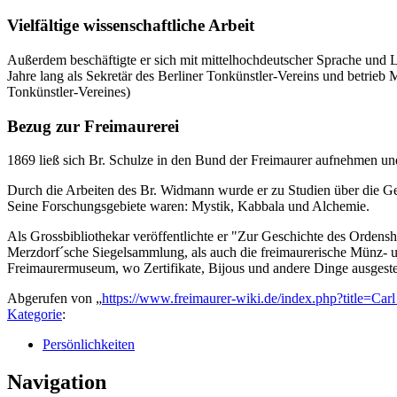
Vielfältige wissenschaftliche Arbeit
Außerdem beschäftigte er sich mit mittelhochdeutscher Sprache und Li
Jahre lang als Sekretär des Berliner Tonkünstler-Vereins und betrieb 
Tonkünstler-Vereines)
Bezug zur Freimaurerei
1869 ließ sich Br. Schulze in den Bund der Freimaurer aufnehmen un
Durch die Arbeiten des Br. Widmann wurde er zu Studien über die Gesc
Seine Forschungsgebiete waren: Mystik, Kabbala und Alchemie.
Als Grossbibliothekar veröffentlichte er "Zur Geschichte des Ordens
Merzdorf´sche Siegelsammlung, als auch die freimaurerische Münz- 
Freimaurermuseum, wo Zertifikate, Bijous und andere Dinge ausgeste
Abgerufen von „
https://www.freimaurer-wiki.de/index.php?title=C
Kategorie
:
Persönlichkeiten
Navigation