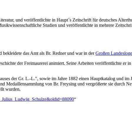
teratur, und veröffentlichte in Haupt´s Zeitschrift für deutsches Alt
Musikwissenschaftliche Studien und veröffentlichte in mehrere Zeitschr
d bekleidete das Amt als Br. Redner und war in der
Großen Landesloge
hichte der Freimaurerei animiert. Seine Arbeiten veröffentlichte er i
hauses der Gr. L.-L.", sowie im Jahre 1882 einen Hauptkatalog und im 
und Medaillensammlung von Br. Freysing und vergrößerte sie durch Ne
llt wurden.
arl_Julius_Ludwig_Schulze&oldid=88090
“