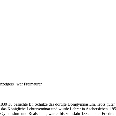
5
Anzeigers" war Freimaurer
30-38 besuchte Br. Schulze das dortige Domgymnasium. Trotz guter Sc
das Königliche Lehrerseminar und wurde Lehrer in Aschersleben. 1854 
n Gymnasium und Realschule, war er bis zum Jahr 1882 an der Friedric