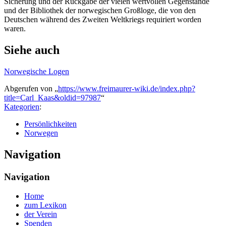
Sicherung und der Rückgabe der vielen wertvollen Gegenstände
und der Bibliothek der norwegischen Großloge, die von den
Deutschen während des Zweiten Weltkriegs requiriert worden
waren.
Siehe auch
Norwegische Logen
Abgerufen von „
https://www.freimaurer-wiki.de/index.php?
title=Carl_Kaas&oldid=97987
“
Kategorien
:
Persönlichkeiten
Norwegen
Navigation
Navigation
Home
zum Lexikon
der Verein
Spenden