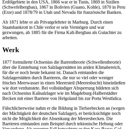
Erdölgebiete in den USA, 1866 war er in Tunis, 1869 in Sizilien
(Schwefelbergbau), 1867 in Bolivien (Guano, Kohle), 1870 in Peru
(Erze) und 1878/79 in Utah und Nevada für französische Banken.
Ab 1871 lebte er als Privatgelehrter in Marburg. Durch einen
Staatsbankrott in Chile verlor er sein Vermögen und war
gezwungen, ab 1885 für die Firma Kali-Bergbau als Gutachter zu
arbeiten.
Werk
1877 formulierte Ochsenius die Barrentheorie (Schwellentheorie)
über die Entstehung von Salzlagerstätten im ariden Klimabereich,
für die er noch heute bekannt ist. Danach entstanden die
Salzlagerstätten durch Barrieren, die nur so viel oder weniger
frisches Meerwasser in einen Meeresteil (Meeresbucht) hineinließen
wie dort verdunstete. Bei vollständiger Absperrung bildeten sich
nach Ochsenius Kalisalzlager wie im Magdeburg-Halberstädter
Becken mit einer Barriere von Helgoland bis zur Porta Westfalica.
Fälschlicherweise nahm er die Bildung in Tiefseebecken an (wegen
der Mächtigkeit der deutschen Salzlager), er berücksichtigte noch
nicht die Möglichkeit der Absenkung der Meeresbecken. Die
Barrieren entstanden zum Beispiel durch tektonische Hebung oder
Versandung. Als rezenten Fall betrachtete er den Kara-Bogas-Gol