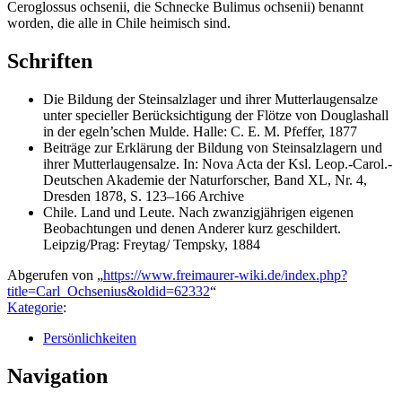
Ceroglossus ochsenii, die Schnecke Bulimus ochsenii) benannt
worden, die alle in Chile heimisch sind.
Schriften
Die Bildung der Steinsalzlager und ihrer Mutterlaugensalze
unter specieller Berücksichtigung der Flötze von Douglashall
in der egeln’schen Mulde. Halle: C. E. M. Pfeffer, 1877
Beiträge zur Erklärung der Bildung von Steinsalzlagern und
ihrer Mutterlaugensalze. In: Nova Acta der Ksl. Leop.-Carol.-
Deutschen Akademie der Naturforscher, Band XL, Nr. 4,
Dresden 1878, S. 123–166 Archive
Chile. Land und Leute. Nach zwanzigjährigen eigenen
Beobachtungen und denen Anderer kurz geschildert.
Leipzig/Prag: Freytag/ Tempsky, 1884
Abgerufen von „
https://www.freimaurer-wiki.de/index.php?
title=Carl_Ochsenius&oldid=62332
“
Kategorie
:
Persönlichkeiten
Navigation