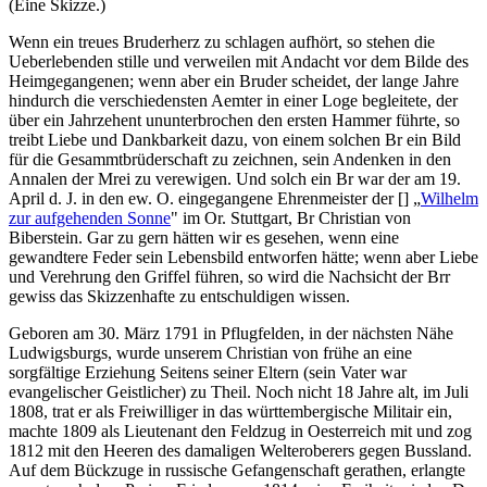
(Eine Skizze.)
Wenn ein treues Bruderherz zu schlagen aufhört, so stehen die
Ueberlebenden stille und verweilen mit Andacht vor dem Bilde des
Heimgegangenen; wenn aber ein Bruder scheidet, der lange Jahre
hindurch die verschiedensten Aemter in einer Loge begleitete, der
über ein Jahrzehent ununterbrochen den ersten Hammer führte, so
treibt Liebe und Dankbarkeit dazu, von einem solchen Br ein Bild
für die Gesammtbrüderschaft zu zeichnen, sein Andenken in den
Annalen der Mrei zu verewigen. Und solch ein Br war der am 19.
April d. J. in den ew. O. eingegangene Ehrenmeister der [] „
Wilhelm
zur aufgehenden Sonne
" im Or. Stuttgart, Br Christian von
Biberstein. Gar zu gern hätten wir es gesehen, wenn eine
gewandtere Feder sein Lebensbild entworfen hätte; wenn aber Liebe
und Verehrung den Griffel führen, so wird die Nachsicht der Brr
gewiss das Skizzenhafte zu entschuldigen wissen.
Geboren am 30. März 1791 in Pflugfelden, in der nächsten Nähe
Ludwigsburgs, wurde unserem Christian von frühe an eine
sorgfältige Erziehung Seitens seiner Eltern (sein Vater war
evangelischer Geistlicher) zu Theil. Noch nicht 18 Jahre alt, im Juli
1808, trat er als Freiwilliger in das württembergische Militair ein,
machte 1809 als Lieutenant den Feldzug in Oesterreich mit und zog
1812 mit den Heeren des damaligen Welteroberers gegen Bussland.
Auf dem Bückzuge in russische Gefangenschaft gerathen, erlangte