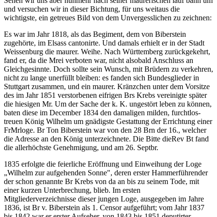
Sehen wir uns aber nunmehr nach seiner maurerischen lauf bahn um
und versuchen wir in dieser Bichtung, für uns weitaus die
wichtigste, ein getreues Bild von dem Unvergesslichen zu zeichnen:
Es war im Jahr 1818, als das Begiment, dem von Biberstein
zugehörte, im Elsass cantonirte. Und damals erhielt er in der Stadt
Weissenburg die maurer. Weihe. Nach Württemberg zurückgekehrt,
fand er, da die Mrei verboten war, nicht alsobald Anschluss an
Gleichgesinnte. Doch sollte sein Wunsch, mit Brüdern zu verkehren,
nicht zu lange unerfüllt bleiben: es fanden sich Bundesglieder in
Stuttgart zusammen, und ein maurer. Kränzchen unter dem Vorsitze
des im Jahr 1851 verstorbenen eifrigen Brs Krebs vereinigte später
die hiesigen Mr. Um der Sache der k. K. ungestört leben zu können,
baten diese im December 1834 den damaligen milden, furchtlos-
treuen König Wilhelm um gnädigste Gestattung der Errichtung einer
FrMrloge. Br Ton Biberstein war von den 28 Brn der 16., welcher
die Adresse an den König unterzeichnete. Die Bitte dieRev Bt fand
die allerhöchste Genehmigung, und am 26. Septbr.
1835 erfolgte die feierliche Eröffnung und Einweihung der Loge
„Wilhelm zur aufgehenden Sonne", deren erster Hammerführender
der schon genannte Br Krebs von da an bis zu seinem Tode, mit
einer kurzen Unterbrechung, blieb. Im ersten
Mitgliederverzeichnisse dieser jungen Loge, ausgegeben im Jahre
1836, ist Br v. Biberstein als 1. Censor aufgeführt; vom Jahr 1837
bis 1842 war er erster Aufseher, von 1843 bis 1851 deputirter