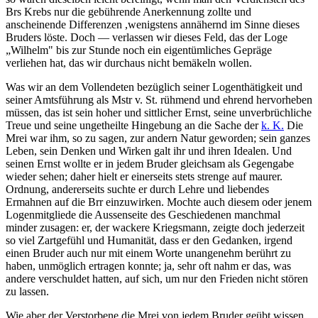
Brs Krebs nur die gebührende Anerkennung zollte und
anscheinende Differenzen ,wenigstens annähernd im Sinne dieses
Bruders löste. Doch — verlassen wir dieses Feld, das der Loge
„Wilhelm" bis zur Stunde noch ein eigentümliches Gepräge
verliehen hat, das wir durchaus nicht bemäkeln wollen.
Was wir an dem Vollendeten bezüglich seiner Logenthätigkeit und
seiner Amtsführung als Mstr v. St. rühmend und ehrend hervorheben
müssen, das ist sein hoher und sittlicher Ernst, seine unverbrüchliche
Treue und seine ungetheilte Hingebung an die Sache der
k. K.
Die
Mrei war ihm, so zu sagen, zur andern Natur geworden; sein ganzes
Leben, sein Denken und Wirken galt ihr und ihren Idealen. Und
seinen Ernst wollte er in jedem Bruder gleichsam als Gegengabe
wieder sehen; daher hielt er einerseits stets strenge auf maurer.
Ordnung, andererseits suchte er durch Lehre und liebendes
Ermahnen auf die Brr einzuwirken. Mochte auch diesem oder jenem
Logenmitgliede die Aussenseite des Geschiedenen manchmal
minder zusagen: er, der wackere Kriegsmann, zeigte doch jederzeit
so viel Zartgefühl und Humanität, dass er den Gedanken, irgend
einen Bruder auch nur mit einem Worte unangenehm berührt zu
haben, unmöglich ertragen konnte; ja, sehr oft nahm er das, was
andere verschuldet hatten, auf sich, um nur den Frieden nicht stören
zu lassen.
Wie aber der Verstorbene die Mrei von jedem Bruder geübt wissen