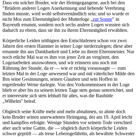
Dass ein solcher Bruder, wie der Heimgegangene, auch bei den
"Brüdern anderer Logen Anerkennung und liebende Verehrung
finden musste, wird wohl selbstverständlich sein; und so wurde er
nicht Mos zum Ehrenmitglied der Mutterloge „
zur Sonne
" in
Bayreuth ernannt, sondern noch sechs andere Logen wussten sich
dadurch zu ehren, dass sie ihn zu ihrem Ehrenmitglied erwählten.
Körperliche Leiden nöthigten den Entschlafenen schon vor zwei
Jahren den ersten Hammer in seiner Loge niederzulegen; diese aber
ernannte ihn aus Dankbarkeit und Liebe zu ihrem Ehrenmeister. Nur
noch etliche Mal war es ihm von jener Zeit an vergönnt, den
Logenarbeiten anzuwohnen, und wir erinnern uns noch mit
Rührung der Stunde, da er — wie er richtig voraussagte — zum
letzten Mal in der Loge anwesend war und mit väterlicher Milde den
Brn seine Gesinnungen, seinen Glauben und sein Hoffen in
ergreifender Weise darlegte. Von den Vorkommnissen in der Loge
blieb er aber bis zu seinem letzten Tage stets genau unterrichtet, und
er intereesirte sich stets lebhaft für alles, was die Bauhütte
„Wilhelm" betraf.
Obgleich seine Kräfte mehr und mehr abnahmen, so ahnte doch
kein Bruder seinen unerwarteten Heimgang, der am 19. April leicht
und kampflos erfolgte. Wenige Stunden vor seinem Tode verschied
aber auch seine Gattin, die — obgleich durch körperliche Leiden
schwer geprüft — als treue Lebensgefährtin, als bewährte Schwester