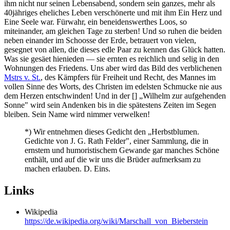
ihm nicht nur seinen Lebensabend, sondern sein ganzes, mehr als
40jähriges eheliches Leben verschönerte und mit ihm Ein Herz und
Eine Seele war. Fürwahr, ein beneidenswerthes Loos, so
miteinander, am gleichen Tage zu sterben! Und so ruhen die beiden
neben einander im Schoosse der Erde, betrauert von vielen,
gesegnet von allen, die dieses edle Paar zu kennen das Glück hatten.
Was sie gesäet hienieden — sie ernten es reichlich und selig in den
Wohnungen des Friedens. Uns aber wird das Bild des verblichenen
Mstrs v. St.
, des Kämpfers für Freiheit und Recht, des Mannes im
vollen Sinne des Worts, des Christen im edelsten Schmucke nie aus
dem Herzen entschwinden! Und in der [] „Wilhelm zur aufgehenden
Sonne" wird sein Andenken bis in die spätestens Zeiten im Segen
bleiben. Sein Name wird nimmer verwelken!
*) Wir entnehmen dieses Gedicht den „Herbstblumen.
Gedichte von J. G. Rath Felder", einer Sammlung, die in
ernstem und humoristischem Gewande gar manches Schöne
enthält, und auf die wir uns die Brüder aufmerksam zu
machen erlauben. D. Eins.
Links
Wikipedia
https://de.wikipedia.org/wiki/Marschall_von_Bieberstein