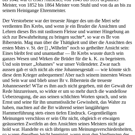
Meister, von 1852 bis 1864 Meister vom Stuhl und von da an bis zu
seinem Heinigange Ehrenmeister.
Der Verstorbene war der treueste Jünger des um die Mrei sehr
verdienten Brs Krebs, und wenn je ein Bruder die Ansichten und
Lehren dieses Brs mit rastlosem Fleisse und warmer Hingebung an
sich zur Bewahrheitung zu bringen suchte*, so war es Br von
Biberstein. Mag man über die Thätigkeit und über die Ansichten des
ersten Mstrs v. St. der [] „Wilhelm" noch so getheilter Ansicht sein:
Eines bleibt fest und unantastbar — Br Krebs wusste durch sein
ganzes Wesen und Wirken die Brüder für die k. K. zu begeistern.
Und soin treuer „Johannes" war unser Vollendeter. Zwar nach
aussen gab er sich nicht als eine Johannesgestalt — wie könnte sich
diese dem Krieger anbequemen! Aber nach seinem innersten Wesen
und Sein war und blieb unser Br v. Biberstein die treueste
Johannesseele! WTar es ihm auch nicht gegeben, mit der Gewalt der
Rede hinzureissen, so wirkte er um so mehr durch die wandellose
Ueberzeugung, die aus seinen schlichten Worten sprach, und sein
Ernst und seine für ihn unumstössliche Gewissheit, das Wahre zu
haben, machten auf die Brr während seiner langjährigen
Hammerführung stets einen tiefen Eindruck. Gegentlieiligen
Meinungen verschloss er sein Ohr nicht, obgleich er etwaigen
geäusserten Zweifeln an den Ansichten seines Meisters nicht gar
hold war. Handelte es sich übrigens um Meinungsverschiedenheiten,
so waren dieselben leicht bereinigt, wenn man den Verdiensten des