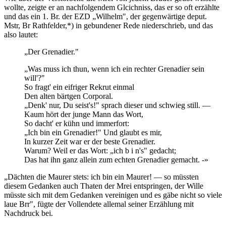
wollte, zeigte er an nachfolgendem Glcichniss, das er so oft erzählte
und das ein 1. Br. der EZD „Wilhelm", der gegenwärtige deput.
Mstr, Br Rathfelder,*) in gebundener Rede niederschrieb, und das
also lautet:
„Der Grenadier."
„Was muss ich thun, wenn ich ein rechter Grenadier sein
will'?"
So fragt' ein eifriger Rekrut einmal
Den alten bärtgen Corporal.
„Denk' nur, Du seist's!" sprach dieser und schwieg still. —
Kaum hört der junge Mann das Wort,
So dacht' er kühn und immerfort:
„Ich bin ein Grenadier!" Und glaubt es mir,
In kurzer Zeit war er der beste Grenadier.
Warum? Weil er das Wort: „ich b i n's" gedacht;
Das hat ihn ganz allein zum echten Grenadier gemacht. -»
„Dächten die Maurer stets: ich bin ein Maurer! — so müssten
diesem Gedanken auch Thaten der Mrei entspringen, der Wille
müsste sich mit dem Gedanken vereinigen und es gäbe nicht so viele
laue Brr", fügte der Vollendete allemal seiner Erzählung mit
Nachdruck bei.