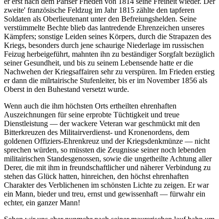
er erst nach dem Pariser Frieden von 1814 seine Freiheit wieder. Der
zweite' französische Feldzug im Jahr 1815 zählte den tapferen
Soldaten als Oberlieutenant unter den Befreiungshelden. Seine
verstümmelte Bechte blieb das lantredende Ehrenzeichen unseres
Kämpfers; sonstige Leiden seines Körpers, durch die Strapazen des
Kriegs, besonders durch jene schaurige Niederlage im russischen
Feizug herbeigeführt, mahnten ihn zu beständiger Sorgfalt bezüglich
seiner Gesundheit, und bis zu seinem Lebensende hatte er die
Nachwehen der Kriegsaffairen sehr zu verspüren. Im Frieden erstieg
er dann die milrtairische Stufenleiter, bis er im November 1856 als
Oberst in den Buhestand versetzt wurde.
Wenn auch die ihm höchsten Orts ertheilten ehrenhaften
Auszeichnungen für seine erprobte Tüchtigkeit und treue
Dienstleistung — der wackere Veteran war geschmückt mit den
Bitterkreuzen des Militairverdienst- und Kronenordens, dem
goldenen Offiziers-Ehrenkreuz und der Kriegsdenkmünze — nicht
sprechen würden, so müssten die Zeugnisse seiner noch lebenden
militairischen Standesgenossen, sowie die ungetheilte Achtung aller
Derer, die mit ihm in freundschaftlicher und näherer Verbindung zu
stehen das Glück hatten, hinreichen, den höchst ehrenhaften
Charakter des Verblichenen im schönsten Lichte zu zeigen. Er war
ein Mann, bieder und treu, ernst und gewissenhaft — fürwahr ein
echter, ein ganzer Mann!