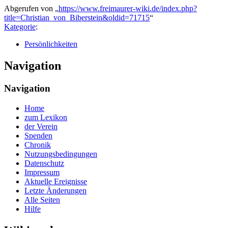
Abgerufen von „
https://www.freimaurer-wiki.de/index.php?
title=Christian_von_Biberstein&oldid=71715
“
Kategorie
:
Persönlichkeiten
Navigation
Navigation
Home
zum Lexikon
der Verein
Spenden
Chronik
Nutzungsbedingungen
Datenschutz
Impressum
Aktuelle Ereignisse
Letzte Änderungen
Alle Seiten
Hilfe