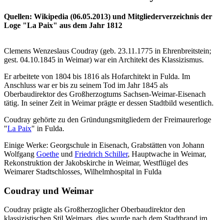
Quellen: Wikipedia (06.05.2013) und Mitgliederverzeichnis der
Loge "La Paix" aus dem Jahr 1812
Clemens Wenzeslaus Coudray (geb. 23.11.1775 in Ehrenbreitstein;
gest. 04.10.1845 in Weimar) war ein Architekt des Klassizismus.
Er arbeitete von 1804 bis 1816 als Hofarchitekt in Fulda. Im
Anschluss war er bis zu seinem Tod im Jahr 1845 als
Oberbaudirektor des Großherzogtums Sachsen-Weimar-Eisenach
tätig. In seiner Zeit in Weimar prägte er dessen Stadtbild wesentlich.
Coudray gehörte zu den Gründungsmitgliedern der Freimaurerloge
"
La Paix
" in Fulda.
Einige Werke: Georgschule in Eisenach, Grabstätten von Johann
Wolfgang
Goethe
und
Friedrich Schiller
, Hauptwache in Weimar,
Rekonstruktion der Jakobskirche in Weimar, Westflügel des
Weimarer Stadtschlosses, Wilhelmhospital in Fulda
Coudray und Weimar
Coudray prägte als Großherzoglicher Oberbaudirektor den
klassizistischen Stil Weimars, dies wurde nach dem Stadtbrand im