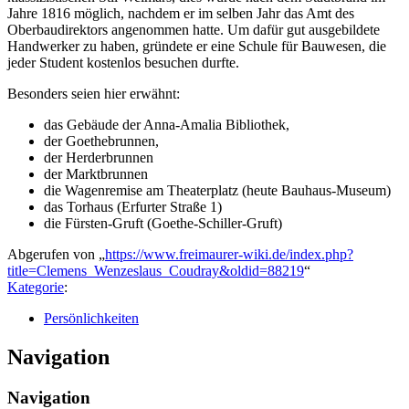
Jahre 1816 möglich, nachdem er im selben Jahr das Amt des
Oberbaudirektors angenommen hatte. Um dafür gut ausgebildete
Handwerker zu haben, gründete er eine Schule für Bauwesen, die
jeder Student kostenlos besuchen durfte.
Besonders seien hier erwähnt:
das Gebäude der Anna-Amalia Bibliothek,
der Goethebrunnen,
der Herderbrunnen
der Marktbrunnen
die Wagenremise am Theaterplatz (heute Bauhaus-Museum)
das Torhaus (Erfurter Straße 1)
die Fürsten-Gruft (Goethe-Schiller-Gruft)
Abgerufen von „
https://www.freimaurer-wiki.de/index.php?
title=Clemens_Wenzeslaus_Coudray&oldid=88219
“
Kategorie
:
Persönlichkeiten
Navigation
Navigation