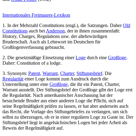
Internationales Freimaurer-Lexikon
1. In der Mehrzahl Constitutions (engl.), die Satzungen. Daher
Old
Constitutions
auch bei
Anderson
, der in ihnen zusammenfaßt:
History, Charges, Regulations usw. der altehrwürdigen
Bruderschaft. Auch als Lehnwort im Deutschen für
Großlogenverfassung gebraucht.
2. Die gesetzmäßige Einsetzung einer
Loge
durch eine
Großloge
.
Daher: Constitution of a lodge.
3. Synonym:
Patent
,
Warrant
,
Charter
,
Stiftungsbrief
. Die
Regularität
einer Loge kommt zum Ausdruck durch die
Unterstellung unter eine
Großloge
, die ihr ein Patent, Charter,
Warrant ausstellt. Der Stiftungsbrief der Großloge gibt der Loge erst
die Regularität. Nach amerikanischer Anschauung hat der
besuchende Bruder aus einer anderen Loge die Pflicht, sich auf
seine Regelmäßigkeit prüfen zu lassen, er hat aber anderseits auch
das Recht, die Vorlage des Stiftungebriefes zu verlangen, um sich
selbst zu überzeugen, ob er in einer regulären Loge zu Gaste ist. Der
Stiftungsbrief liegt in angelsächsischen Logen bei jeder Arbeit als
Beweis der Regelmäßigkeit auf.